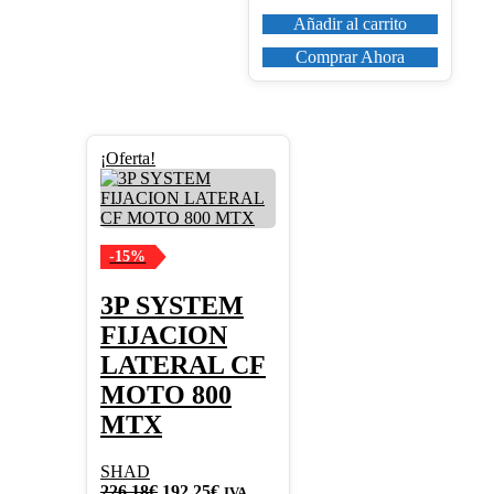
Añadir al carrito
Comprar Ahora
¡Oferta!
-15%
3P SYSTEM
FIJACION
LATERAL CF
MOTO 800
MTX
SHAD
El
El
226,18
€
192,25
€
IVA