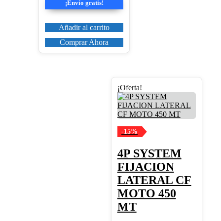
era:
es:
¡Envío gratis!
190,00€.
161,50€.
Añadir al carrito
Comprar Ahora
¡Oferta!
-15%
4P SYSTEM
FIJACION
LATERAL CF
MOTO 450
MT