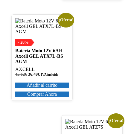
¡Oferta!
- 20%
Batería Moto 12V 6AH
Axcell GEL ATX7L-BS
AGM
AXCELL
El
El
45,62
€
36,49
€
IVA incluido
precio
precio
original
actual
Añadir al carrito
era:
es:
45,62€.
36,49€.
Comprar Ahora
¡Oferta!