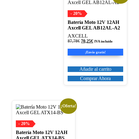
- 20%
Batería Moto 12V 12AH
Axcell GEL AB12AL-A2
AXCELL
El
El
87,78
€
70,25
€
IVA incluido
precio
precio
original
actual
¡Envío gratis!
era:
es:
87,78€.
70,25€.
Añadir al carrito
Comprar Ahora
¡Oferta!
- 20%
Batería Moto 12V 12AH
Axcell GEL ATX14-BS