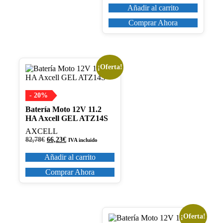
original
actual
Añadir al carrito
era:
es:
82,28€.
65,82€.
Comprar Ahora
¡Oferta!
- 20%
Batería Moto 12V 11.2
HA Axcell GEL ATZ14S
AXCELL
El
El
82,78
€
66,23
€
IVA incluido
precio
precio
original
actual
Añadir al carrito
era:
es:
82,78€.
66,23€.
Comprar Ahora
¡Oferta!