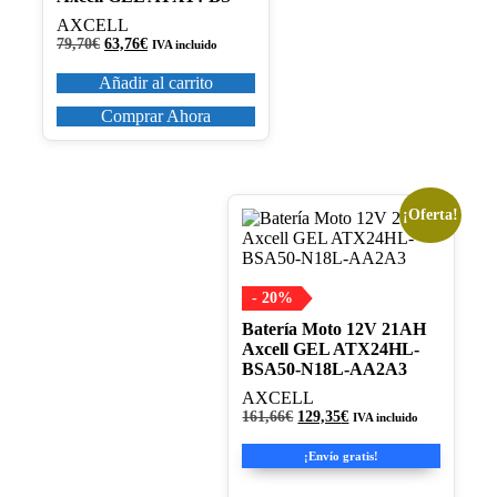
AXCELL
El
El
79,70
€
63,76
€
IVA incluido
precio
precio
original
actual
Añadir al carrito
era:
es:
79,70€.
63,76€.
Comprar Ahora
¡Oferta!
- 20%
Batería Moto 12V 21AH
Axcell GEL ATX24HL-
BSA50-N18L-AA2A3
AXCELL
El
El
161,66
€
129,35
€
IVA incluido
precio
precio
original
actual
¡Envío gratis!
era:
es:
161,66€.
129,35€.