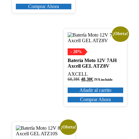
era:
es:
82,82€.
66,26€.
Comprar Ahora
¡Oferta!
- 20%
Batería Moto 12V 7AH
Axcell GEL ATZ8V
AXCELL
El
El
60,38
€
48,30
€
IVA incluido
precio
precio
original
actual
Añadir al carrito
era:
es:
60,38€.
48,30€.
Comprar Ahora
¡Oferta!