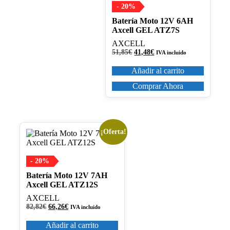
- 20%
Batería Moto 12V 6AH
Axcell GEL ATZ7S
AXCELL
El
El
51,85
€
41,48
€
IVA incluido
precio
precio
original
actual
Añadir al carrito
era:
es:
51,85€.
41,48€.
Comprar Ahora
¡Oferta!
- 20%
Batería Moto 12V 7AH
Axcell GEL ATZ12S
AXCELL
El
El
82,82
€
66,26
€
IVA incluido
precio
precio
original
actual
Añadir al carrito