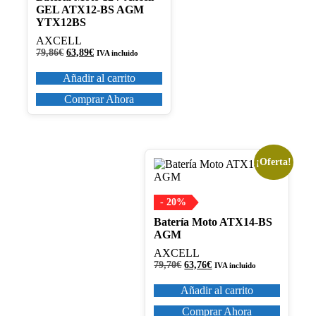
GEL ATX12-BS AGM
YTX12BS
AXCELL
El
El
79,86
€
63,89
€
IVA incluido
precio
precio
original
actual
Añadir al carrito
era:
es:
79,86€.
63,89€.
Comprar Ahora
¡Oferta!
- 20%
Batería Moto ATX14-BS
AGM
AXCELL
El
El
79,70
€
63,76
€
IVA incluido
precio
precio
original
actual
Añadir al carrito
era:
es:
79,70€.
63,76€.
Comprar Ahora