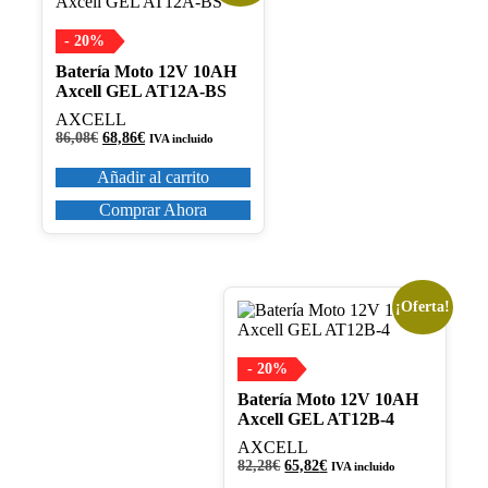
- 20%
Batería Moto 12V 10AH
Axcell GEL AT12A-BS
AXCELL
El
El
86,08
€
68,86
€
IVA incluido
precio
precio
original
actual
Añadir al carrito
era:
es:
86,08€.
68,86€.
Comprar Ahora
¡Oferta!
- 20%
Batería Moto 12V 10AH
Axcell GEL AT12B-4
AXCELL
El
El
82,28
€
65,82
€
IVA incluido
precio
precio