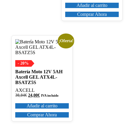
Añadir al carrito
Comprar Ahora
¡Oferta!
- 20%
Batería Moto 12V 5AH
Axcell GEL ATX4L-
BSATZ5S
AXCELL
El
El
30,04
€
24,00
€
IVA incluido
precio
precio
original
actual
Añadir al carrito
era:
es:
30,04€.
24,00€.
Comprar Ahora