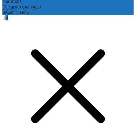
Carrito
0
Tu carrito está vacío
Seguir viendo
0