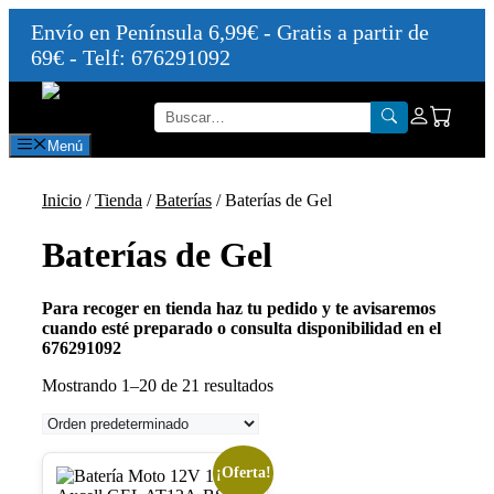
Envío en Península 6,99€ - Gratis a partir de
69€ - Telf: 676291092
Saltar
al
contenido
Menú
Inicio
/
Tienda
/
Baterías
/ Baterías de Gel
Baterías de Gel
Para recoger en tienda haz tu pedido y te avisaremos
cuando esté preparado o consulta disponibilidad en el
676291092
Mostrando 1–20 de 21 resultados
¡Oferta!