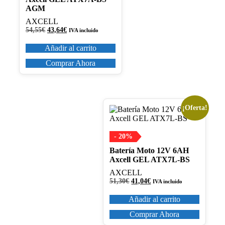
AGM
AXCELL
El
El
54,55
€
43,64
€
IVA incluido
precio
precio
original
actual
Añadir al carrito
era:
es:
54,55€.
43,64€.
Comprar Ahora
¡Oferta!
- 20%
Batería Moto 12V 6AH
Axcell GEL ATX7L-BS
AXCELL
El
El
51,30
€
41,04
€
IVA incluido
precio
precio
original
actual
Añadir al carrito
era:
es:
51,30€.
41,04€.
Comprar Ahora