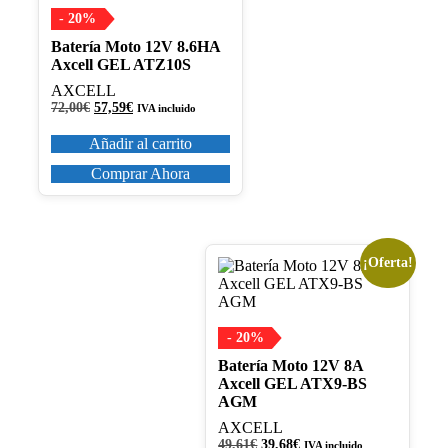
- 20%
Batería Moto 12V 8.6HA
Axcell GEL ATZ10S
AXCELL
El
El
72,00
€
57,59
€
IVA incluido
precio
precio
original
actual
Añadir al carrito
era:
es:
72,00€.
57,59€.
Comprar Ahora
¡Oferta!
- 20%
Batería Moto 12V 8A
Axcell GEL ATX9-BS
AGM
AXCELL
El
El
49,61
€
39,68
€
IVA incluido