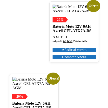
¡Oferta!
- 20%
Batería Moto 12V 6AH
Axcell GEL ATX7A-BS
AXCELL
El
El
54,56
€
43,65
€
IVA incluido
precio
precio
original
actual
Añadir al carrito
era:
es:
54,56€.
43,65€.
Comprar Ahora
¡Oferta!
- 20%
Batería Moto 12V 6AH
Axcell GEL ATX7A-BS