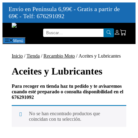
Envío en Península 6,99€ - Gratis a partir de
69€ - Telf: 676291092
Saltar
al
contenido
Menú
Inicio
/
Tienda
/
Recambio Moto
/ Aceites y Lubricantes
Aceites y Lubricantes
Para recoger en tienda haz tu pedido y te avisaremos
cuando esté preparado o consulta disponibilidad en el
676291092
No se han encontrado productos que
coincidan con tu selección.