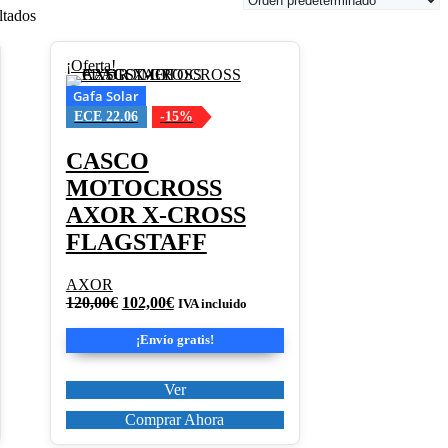
ltados
Este
¡Oferta!
producto
Gafa Solar
tiene
ECE 22.06
-15%
múltiples
variantes.
Las
CASCO
opciones
MOTOCROSS
se
pueden
AXOR X-CROSS
elegir
FLAGSTAFF
en
la
página
AXOR
de
El
El
120,00
€
102,00
€
IVA incluido
producto
precio
precio
original
actual
¡Envío gratis!
era:
es:
120,00€.
102,00€.
Ver
Comprar Ahora