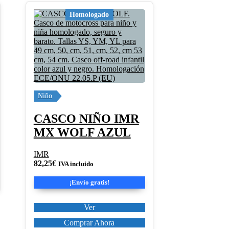
Este
Homologado
producto
tiene
múltiples
variantes.
Las
opciones
se
pueden
elegir
Niño
en
la
CASCO NIÑO IMR
página
MX WOLF AZUL
de
producto
IMR
82,25
€
IVA incluido
¡Envío gratis!
Ver
Comprar Ahora