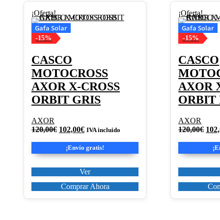
Este
Este
¡Oferta!
¡Oferta!
producto
producto
Gafa Solar
Gafa Solar
tiene
tiene
-15%
-15%
múltiples
múltiples
variantes.
variantes.
Las
Las
CASCO
CASCO
opciones
opciones
MOTOCROSS
MOTO
se
se
pueden
pueden
AXOR X-CROSS
AXOR 
elegir
elegir
ORBIT GRIS
ORBIT
en
en
la
la
página
página
AXOR
AXOR
de
de
El
El
El
120,00
€
102,00
€
120,00
€
102
IVA incluido
producto
producto
precio
precio
prec
original
actual
orig
¡Envío gratis!
¡E
era:
es:
era:
120,00€.
102,00€.
120,
Ver
Comprar Ahora
Com