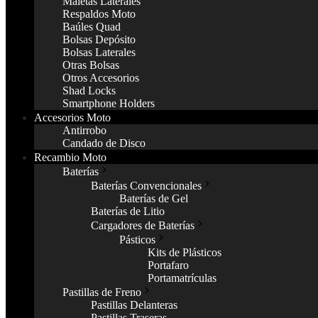
Maletas Laterales
Respaldos Moto
Baúles Quad
Bolsas Depósito
Bolsas Laterales
Otras Bolsas
Otros Accesorios
Shad Locks
Smartphone Holders
Accesorios Moto
Antirrobo
Candado de Disco
Recambio Moto
Baterías
Baterías Convencionales
Baterías de Gel
Baterías de Litio
Cargadores de Baterías
Pásticos
Kits de Plásticos
Portafaro
Portamatrículas
Pastillas de Freno
Pastillas Delanteras
Pastillas Traseras