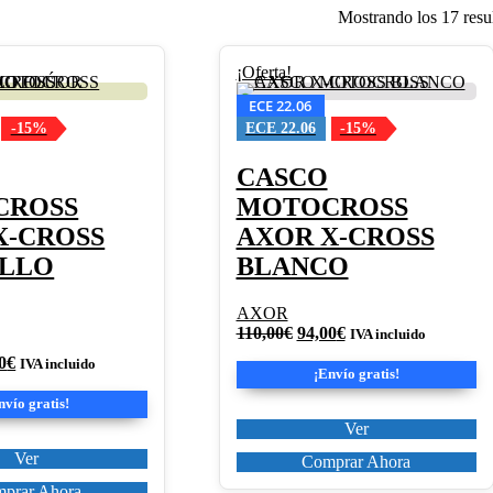
Mostrando los 17 resu
Este
¡Oferta!
producto
ECE 22.06
tiene
-15%
ECE 22.06
-15%
múltiples
variantes.
Las
CASCO
opciones
CROSS
MOTOCROSS
se
pueden
X-CROSS
AXOR X-CROSS
elegir
LLO
BLANCO
en
la
página
AXOR
de
El
El
110,00
€
94,00
€
IVA incluido
producto
precio
precio
El
0
€
IVA incluido
original
actual
¡Envío gratis!
io
precio
era:
es:
inal
actual
nvío gratis!
110,00€.
94,00€.
es:
Ver
00€.
94,00€.
Ver
Comprar Ahora
prar Ahora