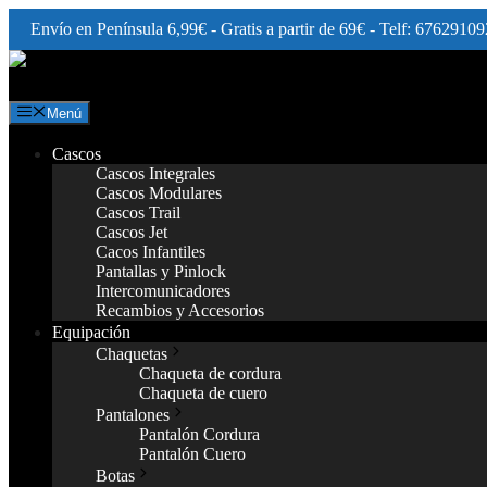
Envío en Península 6,99€ - Gratis a partir de 69€ - Telf: 67629109
Saltar
al
contenido
Menú
Cascos
Cascos Integrales
Cascos Modulares
Cascos Trail
Cascos Jet
Cacos Infantiles
Pantallas y Pinlock
Intercomunicadores
Recambios y Accesorios
Equipación
Chaquetas
Chaqueta de cordura
Chaqueta de cuero
Pantalones
Pantalón Cordura
Pantalón Cuero
Botas