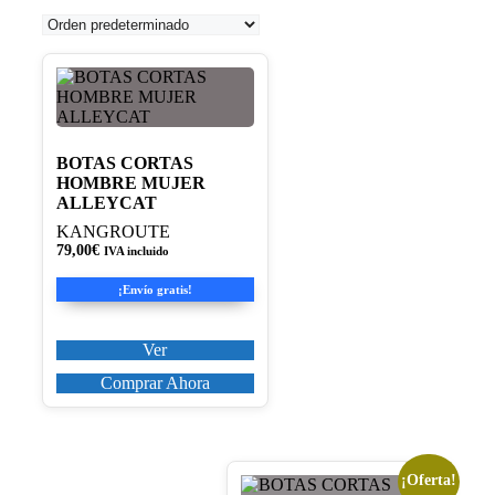
Este
producto
tiene
múltiples
variantes.
BOTAS CORTAS
Las
HOMBRE MUJER
opciones
ALLEYCAT
se
KANGROUTE
pueden
79,00
€
IVA incluido
elegir
en
¡Envío gratis!
la
página
de
Ver
producto
Comprar Ahora
¡Oferta!
Este