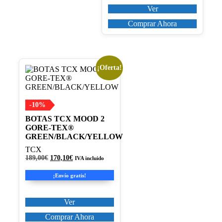
Ver
Comprar Ahora
¡Oferta!
Este
producto
tiene
múltiples
variantes.
-10%
Las
BOTAS TCX MOOD 2
opciones
GORE-TEX®
se
GREEN/BLACK/YELLOW
pueden
elegir
TCX
en
El
El
189,00
€
170,10
€
IVA incluido
precio
precio
la
original
actual
página
¡Envío gratis!
era:
es:
de
189,00€.
170,10€.
producto
Ver
Comprar Ahora