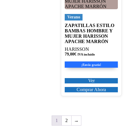
tiene
múltiples
variantes.
Las
Verano
opciones
ZAPATILLAS ESTILO
se
BAMBAS HOMBRE Y
pueden
MUJER HARISSON
elegir
APACHE MARRÓN
en
la
HARISSON
página
79,00
€
IVA incluido
de
producto
¡Envío gratis!
Ver
Comprar Ahora
1
2
→