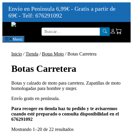
Envío en Península 6,99€ - Gratis a partir de
69€ - Telf: 676291092
Saltar
al
contenido
Menú
Inicio
/
Tienda
/
Botas Moto
/ Botas Carretera
Botas Carretera
Botas y calzado de moto para carretera. Zapatillas de moto
homologadas para hombre y mujer.
Envío gratis en península.
Para recoger en tienda haz tu pedido y te avisaremos
cuando esté preparado o consulta disponibilidad en el
676291092
Mostrando 1–20 de 22 resultados