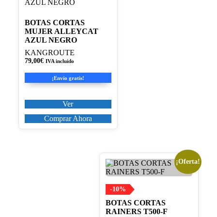
tiene
múltiples
variantes.
BOTAS CORTAS
Las
MUJER ALLEYCAT
opciones
AZUL NEGRO
se
KANGROUTE
pueden
79,00
€
IVA incluido
elegir
en
¡Envío gratis!
la
página
de
Ver
producto
Comprar Ahora
¡Oferta!
Este
producto
tiene
múltiples
-10%
variantes.
BOTAS CORTAS
Las
RAINERS T500-F
opciones