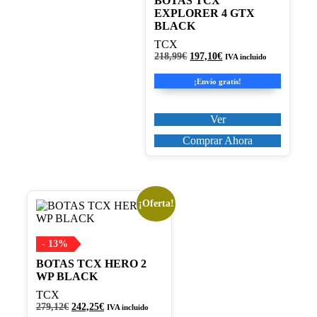
BOTAS TCX
opciones
EXPLORER 4 GTX
se
BLACK
pueden
elegir
TCX
en
El
El
218,99
€
197,10
€
IVA incluido
precio
precio
la
original
actual
página
¡Envío gratis!
era:
es:
de
218,99€.
197,10€.
producto
Ver
Comprar Ahora
¡Oferta!
Este
producto
tiene
múltiples
- 13%
variantes.
BOTAS TCX HERO 2
Las
WP BLACK
opciones
se
TCX
pueden
El
El
279,12
€
242,25
€
IVA incluido