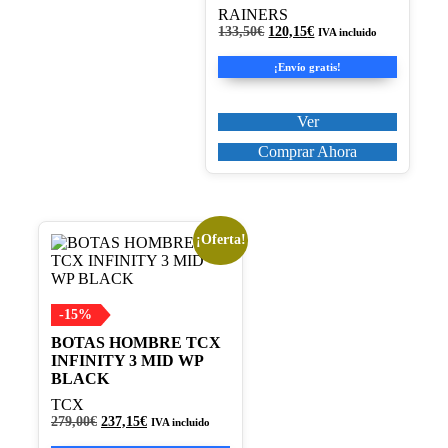
se
RAINERS
pueden
El
El
133,50
€
120,15
€
IVA incluido
precio
precio
elegir
original
actual
en
¡Envío gratis!
era:
es:
la
133,50€.
120,15€.
página
Ver
de
producto
Comprar Ahora
¡Oferta!
Este
producto
tiene
múltiples
variantes.
-15%
Las
BOTAS HOMBRE TCX
opciones
INFINITY 3 MID WP
se
BLACK
pueden
elegir
TCX
en
El
El
279,00
€
237,15
€
IVA incluido
precio
precio
la