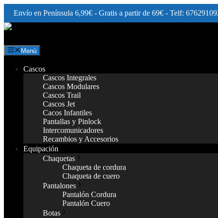
Envío en Península 6,99€ - Gratis a partir de 69€ - Telf: 67629109
Saltar
al
contenido
Menú
Cascos
Cascos Integrales
Cascos Modulares
Cascos Trail
Cascos Jet
Cacos Infantiles
Pantallas y Pinlock
Intercomunicadores
Recambios y Accesorios
Equipación
Chaquetas
Chaqueta de cordura
Chaqueta de cuero
Pantalones
Pantalón Cordura
Pantalón Cuero
Botas