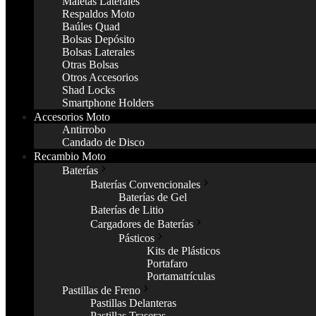
Maletas Laterales
Respaldos Moto
Baúles Quad
Bolsas Depósito
Bolsas Laterales
Otras Bolsas
Otros Accesorios
Shad Locks
Smartphone Holders
Accesorios Moto
Antirrobo
Candado de Disco
Recambio Moto
Baterías
Baterías Convencionales
Baterías de Gel
Baterías de Litio
Cargadores de Baterías
Pásticos
Kits de Plásticos
Portafaro
Portamatrículas
Pastillas de Freno
Pastillas Delanteras
Pastillas Traseras