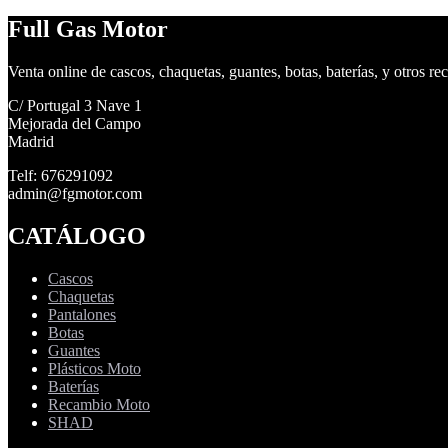
Full Gas Motor
Venta online de cascos, chaquetas, guantes, botas, baterías, y otros re
C/ Portugal 3 Nave 1
Mejorada del Campo
Madrid
Telf: 676291092
admin@fgmotor.com
CATÁLOGO
Cascos
Chaquetas
Pantalones
Botas
Guantes
Plásticos Moto
Baterías
Recambio Moto
SHAD