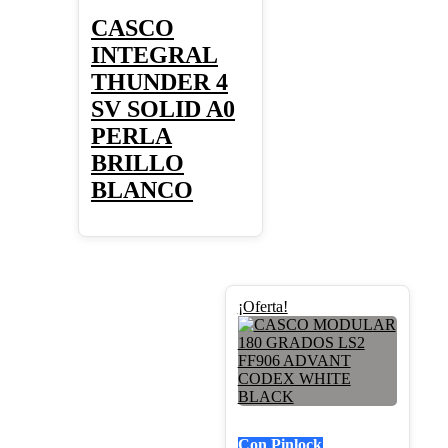
opciones
se
CASCO
pueden
INTEGRAL
elegir
en
THUNDER 4
la
SV SOLID A0
página
de
PERLA
producto
BRILLO
BLANCO
Este
¡Oferta!
producto
tiene
múltiples
variantes.
Las
opciones
se
Con Pinlock