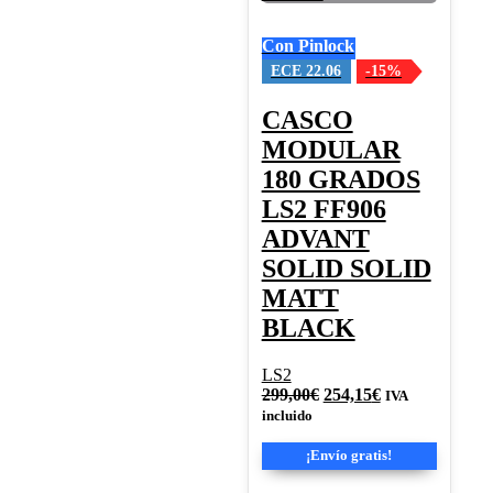
opciones
se
Con Pinlock
pueden
elegir
ECE 22.06
-15%
en
la
CASCO
página
MODULAR
de
producto
180 GRADOS
LS2 FF906
ADVANT
SOLID SOLID
MATT
BLACK
LS2
El
El
299,00
€
254,15
€
IVA
precio
precio
incluido
original
actual
era:
es:
¡Envío gratis!
299,00€.
254,15€.