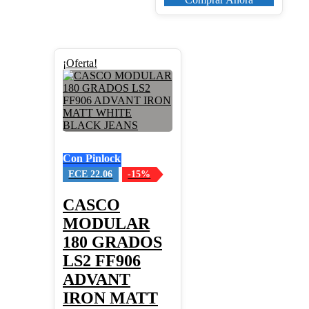
Este
¡Oferta!
producto
tiene
múltiples
variantes.
Las
opciones
se
Con Pinlock
pueden
elegir
ECE 22.06
-15%
en
la
CASCO
página
MODULAR
de
producto
180 GRADOS
LS2 FF906
ADVANT
IRON MATT