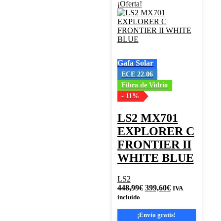
Este
¡Oferta!
producto
tiene
múltiples
variantes.
Las
opciones
Gafa Solar
se
pueden
ECE 22.06
elegir
Fibra de Vidrio
en
- 11%
la
página
LS2 MX701
de
producto
EXPLORER C
FRONTIER II
WHITE BLUE
LS2
El
El
448,99
€
399,60
€
IVA
precio
precio
incluido
original
actual
era:
es:
¡Envío gratis!