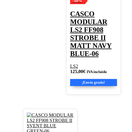
se
-10%
pueden
elegir
CASCO
en
MODULAR
la
página
LS2 FF908
de
STROBE II
producto
MATT NAVY
BLUE-06
LS2
125,00
€
IVA incluido
¡Envío gratis!
Este
producto
tiene
múltiples