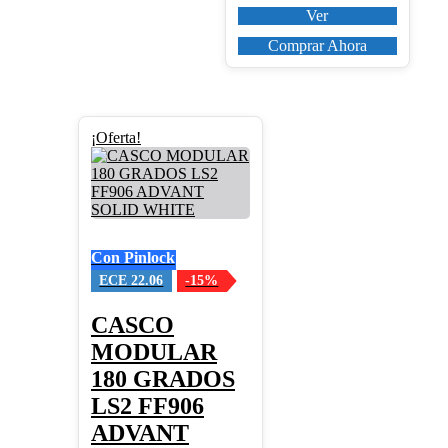
Ver
Comprar Ahora
Este
¡Oferta!
producto
tiene
múltiples
variantes.
Las
opciones
Con Pinlock
se
pueden
ECE 22.06
-15%
elegir
en
CASCO
la
MODULAR
página
de
180 GRADOS
producto
LS2 FF906
ADVANT