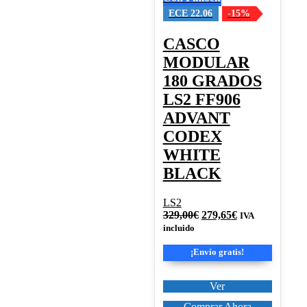
pueden
elegir
ECE 22.06
-15%
en
la
CASCO
página
MODULAR
de
producto
180 GRADOS
LS2 FF906
ADVANT
CODEX
WHITE
BLACK
LS2
El
El
329,00
€
279,65
€
IVA
precio
precio
incluido
original
actual
era:
es:
¡Envío gratis!
329,00€.
279,65€.
Ver
Comprar Ahora