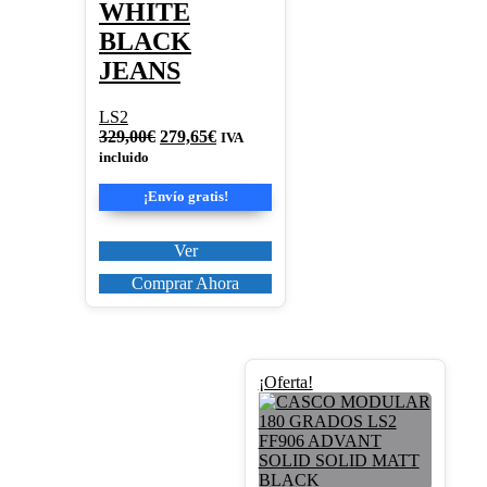
WHITE
BLACK
JEANS
LS2
El
El
329,00
€
279,65
€
IVA
precio
precio
incluido
original
actual
era:
es:
¡Envío gratis!
329,00€.
279,65€.
Ver
Comprar Ahora
Este
¡Oferta!
producto
tiene
múltiples
variantes.
Las