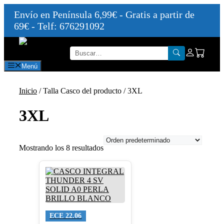
Envío en Península 6,99€ - Gratis a partir de
69€ - Telf: 676291092
Saltar
al
contenido
Menú
Inicio
/ Talla Casco del producto / 3XL
3XL
Mostrando los 8 resultados
Este
producto
tiene
múltiples
variantes.
Las
ECE 22.06