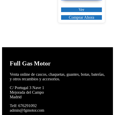
448,99€.
399,60€.
Ver
Comprar Ahora
Full Gas Motor
Venta online de cascos, chaquetas, guantes, botas, baterías,
y otros recambios y accesorios.
C/ Portugal 3 Nave 1
Mejorada del Campo
Madrid
Telf: 676291092
admin@fgmotor.com