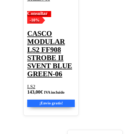
variantes.
Las
Consultar
opciones
se
-10%
pueden
elegir
CASCO
en
MODULAR
la
página
LS2 FF908
de
STROBE II
producto
SVENT BLUE
GREEN-06
LS2
143,00
€
IVA incluido
¡Envío gratis!