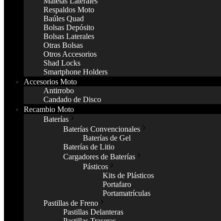
Maletas Laterales
Respaldos Moto
Baúles Quad
Bolsas Depósito
Bolsas Laterales
Otras Bolsas
Otros Accesorios
Shad Locks
Smartphone Holders
Accesorios Moto
Antirrobo
Candado de Disco
Recambio Moto
Baterías
Baterías Convencionales
Baterías de Gel
Baterías de Litio
Cargadores de Baterías
Pásticos
Kits de Plásticos
Portafaro
Portamatrículas
Pastillas de Freno
Pastillas Delanteras
Pastillas Traseras