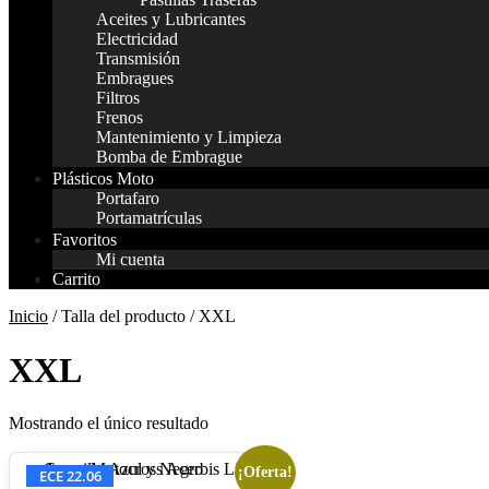
Aceites y Lubricantes
Electricidad
Transmisión
Embragues
Filtros
Frenos
Mantenimiento y Limpieza
Bomba de Embrague
Plásticos Moto
Portafaro
Portamatrículas
Favoritos
Mi cuenta
Carrito
Inicio
/ Talla del producto / XXL
XXL
Mostrando el único resultado
¡Oferta!
ECE 22.06
Este