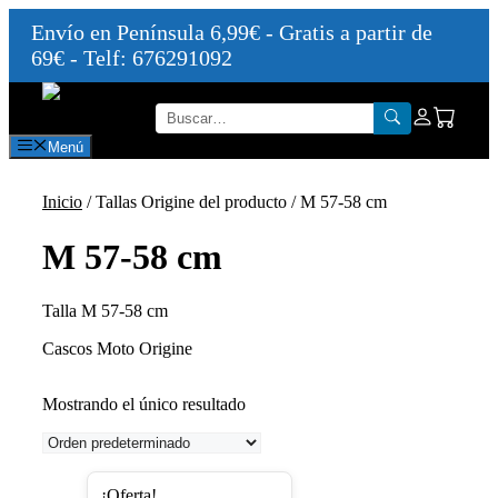
Envío en Península 6,99€ - Gratis a partir de
69€ - Telf: 676291092
Saltar
al
contenido
Menú
Inicio
/ Tallas Origine del producto / M 57-58 cm
M 57-58 cm
Talla M 57-58 cm
Cascos Moto Origine
Mostrando el único resultado
Este
¡Oferta!