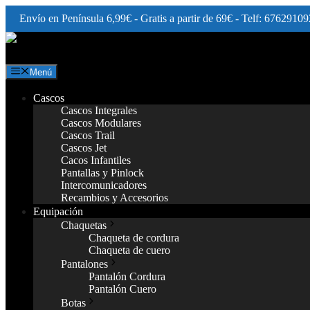
Envío en Península 6,99€ - Gratis a partir de 69€ - Telf: 67629109
Saltar
al
contenido
Menú
Cascos
Cascos Integrales
Cascos Modulares
Cascos Trail
Cascos Jet
Cacos Infantiles
Pantallas y Pinlock
Intercomunicadores
Recambios y Accesorios
Equipación
Chaquetas
Chaqueta de cordura
Chaqueta de cuero
Pantalones
Pantalón Cordura
Pantalón Cuero
Botas