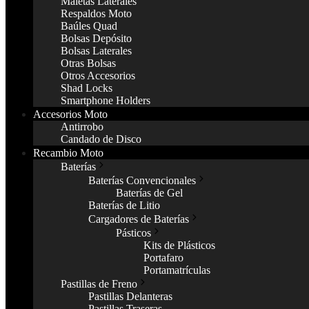
Maletas Laterales
Respaldos Moto
Baúles Quad
Bolsas Depósito
Bolsas Laterales
Otras Bolsas
Otros Accesorios
Shad Locks
Smartphone Holders
Accesorios Moto
Antirrobo
Candado de Disco
Recambio Moto
Baterías
Baterías Convencionales
Baterías de Gel
Baterías de Litio
Cargadores de Baterías
Pásticos
Kits de Plásticos
Portafaro
Portamatrículas
Pastillas de Freno
Pastillas Delanteras
Pastillas Traseras