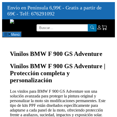
Envío en Península 6,99€ - Gratis a partir de
69€ - Telf: 676291092
Saltar
al
contenido
Menú
Vinilos BMW F 900 GS Adventure
Vinilos BMW F 900 GS Adventure |
Protección completa y
personalización
Los vinilos para BMW F 900 GS Adventure son una
solución avanzada para proteger la pintura original y
personalizar la moto sin modificaciones permanentes. Este
tipo de kits PPF están diseñados específicamente para
adaptarse a cada panel de la moto, ofreciendo protección
frente a arañazos, suciedad, impactos y exposición solar.