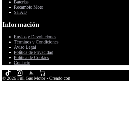
Baterías
Recambio Moto
SHAD
Información
Envíos y Devoluciones
Términos y Condiciones
Aviso Legal
Política de Privacidad
Política de Cookies
Contacto
© 2026 Full Gas Motor
• Creado con
GeneratePress