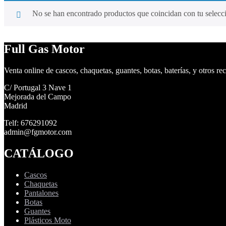
No se han encontrado productos que coincidan con tu selecc
Full Gas Motor
Venta online de cascos, chaquetas, guantes, botas, baterías, y otros re
C/ Portugal 3 Nave 1
Mejorada del Campo
Madrid
Telf: 676291092
admin@fgmotor.com
CATÁLOGO
Cascos
Chaquetas
Pantalones
Botas
Guantes
Plásticos Moto