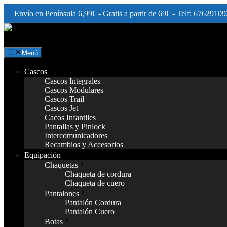
Envío en Península 6,99€ - Gratis a partir de 69€ - Telf: 67629109
Saltar
al
contenido
Menú
Cascos
Cascos Integrales
Cascos Modulares
Cascos Trail
Cascos Jet
Cacos Infantiles
Pantallas y Pinlock
Intercomunicadores
Recambios y Accesorios
Equipación
Chaquetas
Chaqueta de cordura
Chaqueta de cuero
Pantalones
Pantalón Cordura
Pantalón Cuero
Botas