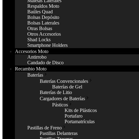
Maletas Laterales
Respaldos Moto
Baúles Quad
Bolsas Depósito
Bolsas Laterales
Otras Bolsas
Otros Accesorios
Shad Locks
Smartphone Holders
Accesorios Moto
Antirrobo
Candado de Disco
Recambio Moto
Baterías
Baterías Convencionales
Baterías de Gel
Baterías de Litio
Cargadores de Baterías
Pásticos
Kits de Plásticos
Portafaro
Portamatrículas
Pastillas de Freno
Pastillas Delanteras
Pastillas Traseras