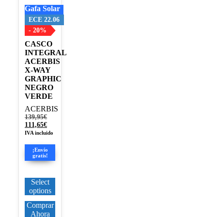
pueden
Gafa Solar
elegir
en
ECE 22.06
la
- 20%
página
CASCO
de
INTEGRAL
producto
ACERBIS
X-WAY
GRAPHIC
NEGRO
VERDE
ACERBIS
El
139,95
€
precio
El
111,65
€
original
precio
IVA incluido
era:
actual
139,95€.
es:
¡Envío
111,65€.
gratis!
Select
options
Comprar
Ahora