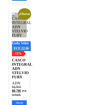
¡Oferta!
Este
producto
tiene
múltiples
variantes.
Las
opciones
Gafa Solar
se
pueden
ECE 22.06
elegir
-15%
en
CASCO
la
INTEGRAL
página
ADN
de
STELVIO
producto
FURY
ADN
El
94,95
€
precio
El
80,70
€
IVA
original
precio
incluido
era:
actual
94,95€.
es:
¡Envío