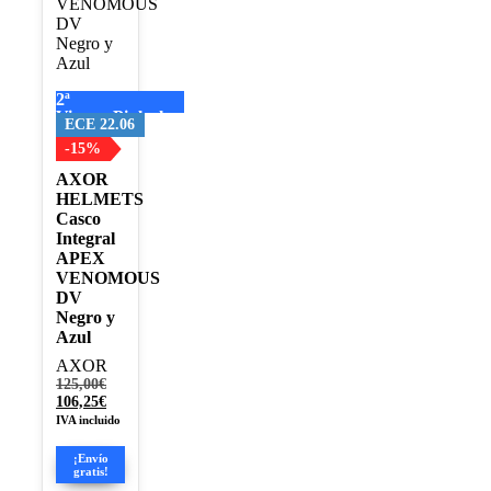
Las
opciones
se
pueden
elegir
2ª
en
Visera+Pinlock
la
ECE 22.06
página
-15%
de
AXOR
producto
HELMETS
Casco
Integral
APEX
VENOMOUS
DV
Negro y
Azul
AXOR
El
125,00
€
precio
El
106,25
€
original
precio
IVA incluido
era:
actual
125,00€.
es:
¡Envío
106,25€.
gratis!