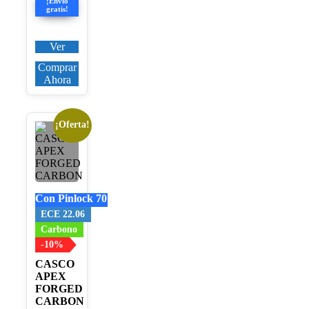
¡Envío
106,25€.
gratis!
Ver
Comprar
Ahora
¡Oferta!
Este
producto
tiene
múltiples
variantes.
Las
Con Pinlock 70
opciones
se
ECE 22.06
pueden
Carbono
elegir
-10%
en
la
CASCO
página
APEX
de
FORGED
producto
CARBON