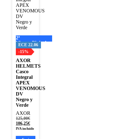
variantes.
Las
opciones
se
pueden
elegir
2ª
en
Visera+Pinlock
la
ECE 22.06
página
-15%
de
AXOR
producto
HELMETS
Casco
Integral
APEX
VENOMOUS
DV
Negro y
Verde
AXOR
El
125,00
€
precio
El
106,25
€
original
precio
IVA incluido
era:
actual
125,00€.
es: