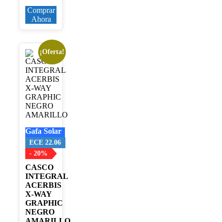
Comprar
Ahora
¡Oferta!
Este
producto
tiene
múltiples
variantes.
Las
opciones
se
pueden
Gafa Solar
elegir
en
ECE 22.06
la
- 20%
página
CASCO
de
INTEGRAL
producto
ACERBIS
X-WAY
GRAPHIC
NEGRO
AMARILLO