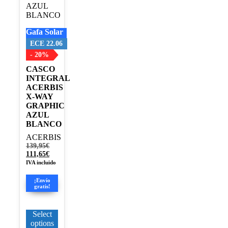
opciones
se
pueden
Gafa Solar
elegir
en
ECE 22.06
la
- 20%
página
CASCO
de
INTEGRAL
producto
ACERBIS
X-WAY
GRAPHIC
AZUL
BLANCO
ACERBIS
El
139,95
€
precio
El
111,65
€
original
precio
IVA incluido
era:
actual
139,95€.
es:
¡Envío
111,65€.
gratis!
Select
options