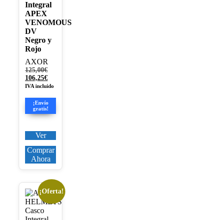
Integral
APEX
VENOMOUS
DV
Negro y
Rojo
AXOR
El
125,00
€
precio
El
106,25
€
original
precio
IVA incluido
era:
actual
125,00€.
es:
¡Envío
106,25€.
gratis!
Ver
Comprar
Ahora
¡Oferta!
Este
producto
tiene
múltiples