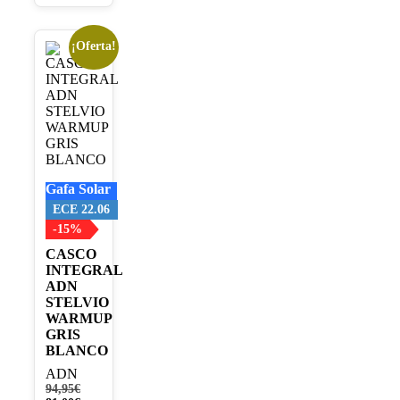
¡Oferta!
Este
producto
tiene
múltiples
variantes.
Las
opciones
se
pueden
Gafa Solar
elegir
en
ECE 22.06
la
-15%
página
CASCO
de
INTEGRAL
producto
ADN
STELVIO
WARMUP
GRIS
BLANCO
ADN
El
94,95
€