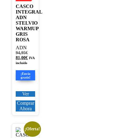
página
CASCO
de
INTEGRAL
producto
ADN
STELVIO
WARMUP
GRIS
ROSA
ADN
El
94,95
€
precio
El
81,00
€
IVA
original
precio
incluido
era:
actual
94,95€.
es:
¡Envío
81,00€.
gratis!
Ver
Comprar
Ahora
¡Oferta!
Este
producto