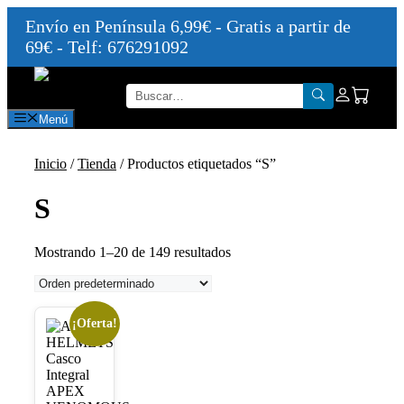
Envío en Península 6,99€ - Gratis a partir de
69€ - Telf: 676291092
Saltar
al
contenido
Menú
Inicio
/
Tienda
/ Productos etiquetados “S”
S
Mostrando 1–20 de 149 resultados
¡Oferta!
Este
producto
tiene
múltiples
variantes.