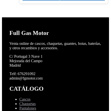
60,38€.
48,30€.
Full Gas Motor
Venta online de cascos, chaquetas, guantes, botas, baterías,
y otros recambios y accesorios.
C/ Portugal 3 Nave 1
Mejorada del Campo
Madrid
Telf: 676291092
admin@fgmotor.com
CATÁLOGO
Cascos
Chaquetas
Pantalones