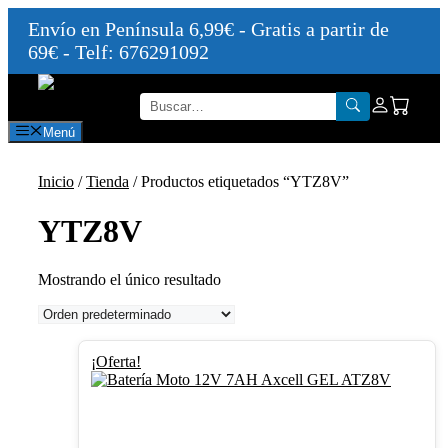
Envío en Península 6,99€ - Gratis a partir de
69€ - Telf: 676291092
Saltar
al
contenido
Menú
Inicio
/
Tienda
/ Productos etiquetados “YTZ8V”
YTZ8V
Mostrando el único resultado
¡Oferta!