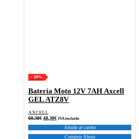
- 20%
Batería Moto 12V 7AH Axcell
GEL ATZ8V
AXCELL
El
El
60,38
€
48,30
€
IVA incluido
precio
precio
Añadir al carrito
original
actual
era:
es:
Comprar Ahora