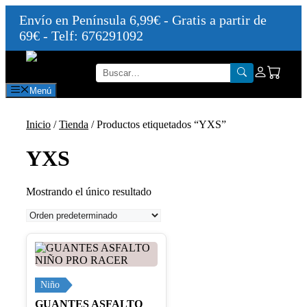
Envío en Península 6,99€ - Gratis a partir de
69€ - Telf: 676291092
Saltar
al
contenido
Menú
Inicio
/
Tienda
/ Productos etiquetados “YXS”
YXS
Mostrando el único resultado
Este
producto
tiene
múltiples
Niño
variantes.
GUANTES ASFALTO