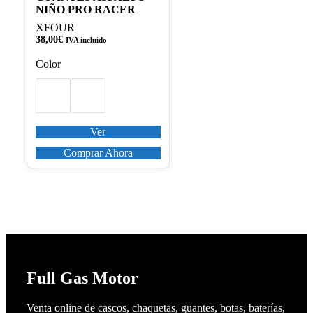
Las
NIÑO PRO RACER
opciones
se
XFOUR
pueden
38,00
€
IVA incluido
elegir
Color
en
la
página
de
producto
Ver
Comprar Ahora
Full Gas Motor
Venta online de cascos, chaquetas, guantes, botas, baterías,