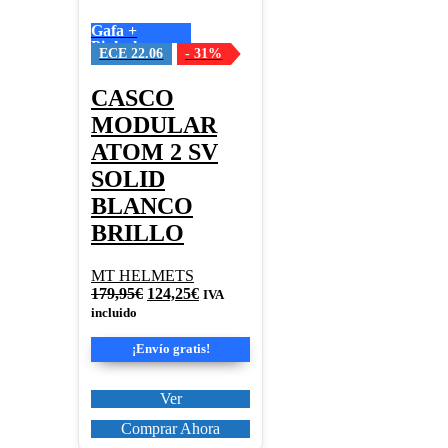
Las
Gafa +
opciones
Pinlock
se
ECE 22.06
- 31%
pueden
elegir
CASCO
en
MODULAR
la
página
ATOM 2 SV
de
SOLID
producto
BLANCO
BRILLO
MT HELMETS
El
El
179,95
€
124,25
€
IVA
precio
precio
incluido
original
actual
era:
es:
¡Envío gratis!
179,95€.
124,25€.
Ver
Comprar Ahora