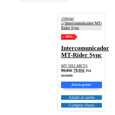
¡Oferta!
- 20%
Intercomunicador
MT-Rider Sync
MT HELMETS
El
El
99,95
€
79,95
€
IVA
precio
precio
incluido
original
actual
era:
es:
¡Envío gratis!
99,95€.
79,95€.
Añadir al carrito
Comprar Ahora