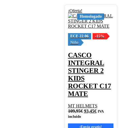
Este
¡Oferta!
producto
Homologado
tiene
múltiples
variantes.
Las
ECE 22.06
-15%
opciones
Niño
se
pueden
CASCO
elegir
INTEGRAL
en
la
STINGER 2
página
KIDS
de
producto
ROCKET C17
MATE
MT HELMETS
El
El
109,95
€
93,45
€
IVA
precio
precio
incluido
original
actual
era:
es:
¡Envío gratis!