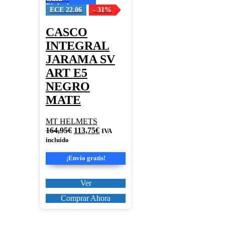
opciones
Pinlock
se
ECE 22.06
- 31%
pueden
elegir
CASCO
en
INTEGRAL
la
página
JARAMA SV
de
ART E5
producto
NEGRO
MATE
MT HELMETS
El
El
164,95
€
113,75
€
IVA
precio
precio
incluido
original
actual
era:
es:
¡Envío gratis!
164,95€.
113,75€.
Ver
Comprar Ahora