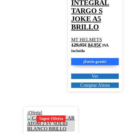
INTEGRAL
elegir
en
TARGO S
la
JOKE A5
página
de
BRILLO
producto
MT HELMETS
El
El
129,95
€
84,95
€
IVA
precio
precio
incluido
original
actual
era:
es:
¡Envío gratis!
129,95€.
84,95€.
Ver
Comprar Ahora
Este
¡Oferta!
producto
Super Oferta
tiene
múltiples
variantes.