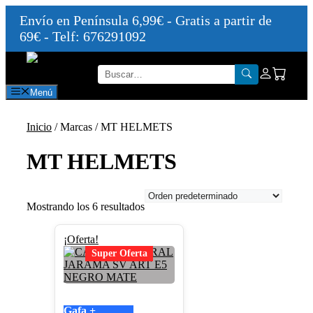
Envío en Península 6,99€ - Gratis a partir de
69€ - Telf: 676291092
Saltar
al
contenido
Menú
Inicio
/ Marcas / MT HELMETS
MT HELMETS
Mostrando los 6 resultados
Este
¡Oferta!
producto
Super Oferta
tiene
múltiples
variantes.
Las
Gafa +