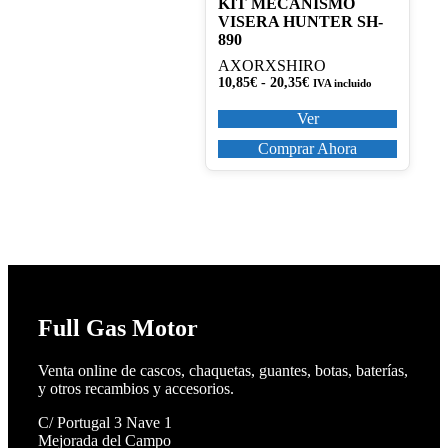
KIT MECANISMO
se
VISERA HUNTER SH-
pueden
890
elegir
en
AXOR
XSHIRO
la
Rango
10,85
€
-
20,35
€
IVA incluido
página
de
precios:
de
Ver
desde
producto
10,85€
Comprar Ahora
hasta
20,35€
Full Gas Motor
Venta online de cascos, chaquetas, guantes, botas, baterías,
y otros recambios y accesorios.
C/ Portugal 3 Nave 1
Mejorada del Campo