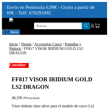
Envío en Península 6,99€ - Gratis a partir de
69€ - Telf: 676291092
Saltar
al
contenido
Menú
Inicio
/
Tienda
/
Accesorios Casco
/
Pantallas y
Pinlock
/ FF817 VISOR IRIDIUM GOLD LS2
DRAGON
Consultar
FF817 VISOR IRIDIUM GOLD
LS2 DRAGON
46,35
€
IVA incluido
Visor iridium claro silver para el modelo de casco Ls2