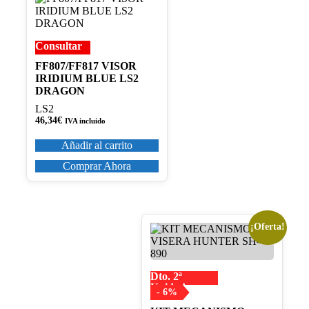
Consultar
FF807/FF817 VISOR
IRIDIUM BLUE LS2
DRAGON
LS2
46,34
€
IVA incluido
Añadir al carrito
Comprar Ahora
¡Oferta!
Este
producto
tiene
múltiples
Dto. 2ª
variantes.
Unidad
Las
- 6%
opciones