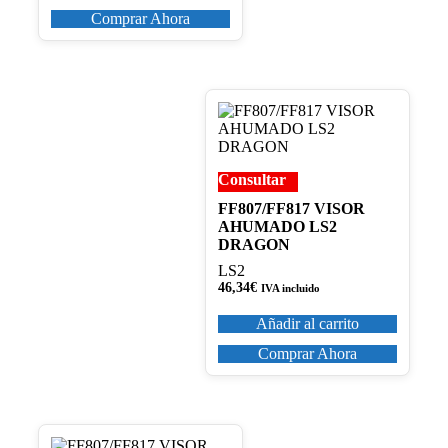
30,25€
Comprar Ahora
hasta
57,45€
Consultar
FF807/FF817 VISOR
AHUMADO LS2
DRAGON
LS2
46,34
€
IVA incluido
Añadir al carrito
Comprar Ahora