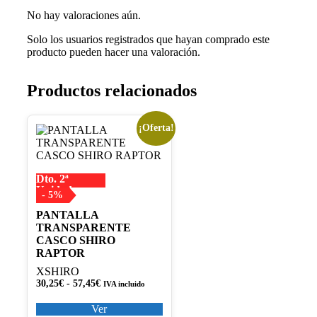
No hay valoraciones aún.
Solo los usuarios registrados que hayan comprado este
producto pueden hacer una valoración.
Productos relacionados
¡Oferta!
Este
producto
tiene
múltiples
Dto. 2ª
variantes.
Unidad
Las
- 5%
opciones
PANTALLA
se
TRANSPARENTE
pueden
CASCO SHIRO
elegir
RAPTOR
en
la
XSHIRO
página
Rango
30,25
€
-
57,45
€
IVA incluido
de
de
precios:
producto
Ver
desde