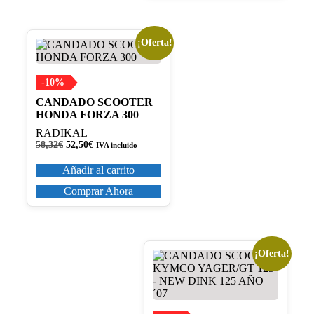
¡Oferta!
-10%
CANDADO SCOOTER
HONDA FORZA 300
RADIKAL
El
El
58,32
€
52,50
€
IVA incluido
precio
precio
original
actual
Añadir al carrito
era:
es:
58,32€.
52,50€.
Comprar Ahora
¡Oferta!