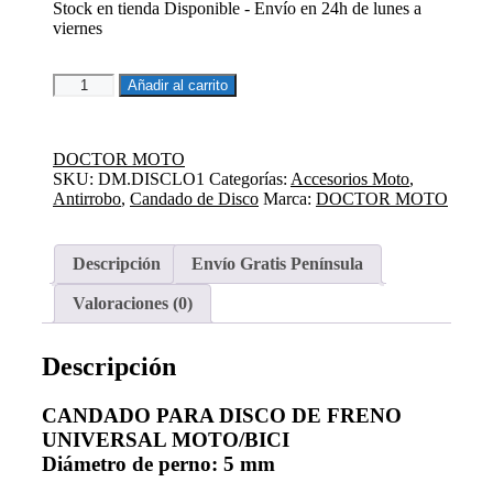
Stock en tienda Disponible - Envío en 24h de lunes a
7,95€.
7,15€.
viernes
ANTIRROBO
Añadir al carrito
DE
DISCO
DE
DOCTOR MOTO
5
SKU:
DM.DISCLO1
Categorías:
Accesorios Moto
,
MM
Antirrobo
,
Candado de Disco
Marca:
DOCTOR MOTO
DOCTOR
MOTO
cantidad
Descripción
Envío Gratis Península
Valoraciones (0)
Descripción
CANDADO PARA DISCO DE FRENO
UNIVERSAL MOTO/BICI
Diámetro de perno: 5 mm