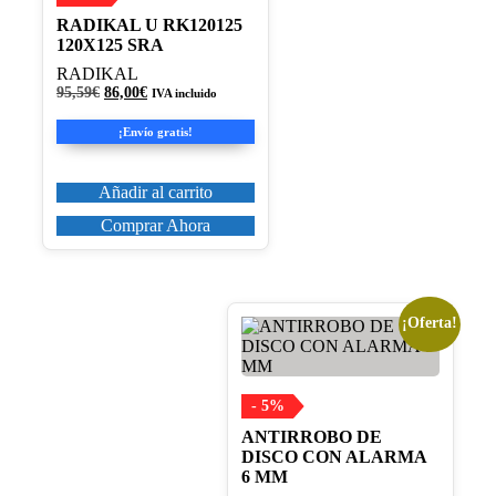
RADIKAL U RK120125
120X125 SRA
RADIKAL
El
El
95,59
€
86,00
€
IVA incluido
precio
precio
original
actual
¡Envío gratis!
era:
es:
95,59€.
86,00€.
Añadir al carrito
Comprar Ahora
¡Oferta!
- 5%
ANTIRROBO DE
DISCO CON ALARMA
6 MM