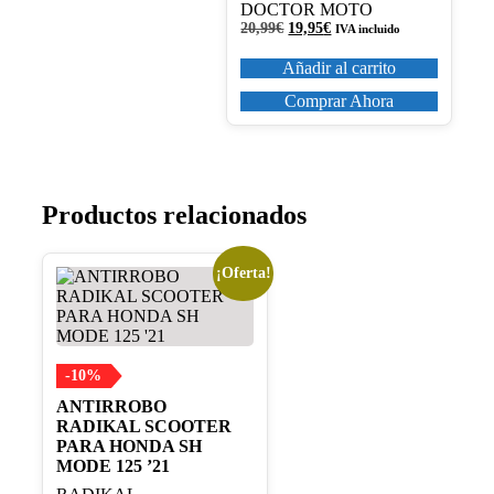
DOCTOR MOTO
El
El
20,99
€
19,95
€
IVA incluido
precio
precio
original
actual
Añadir al carrito
era:
es:
20,99€.
19,95€.
Comprar Ahora
Productos relacionados
¡Oferta!
-10%
ANTIRROBO
RADIKAL SCOOTER
PARA HONDA SH
MODE 125 ’21