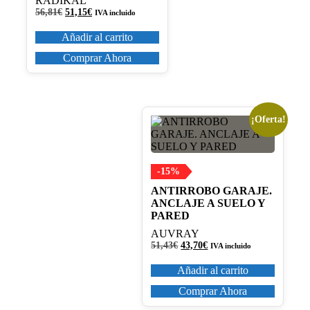
RADIKAL
El
El
56,81
€
51,15
€
IVA incluido
precio
precio
original
actual
Añadir al carrito
era:
es:
56,81€.
51,15€.
Comprar Ahora
¡Oferta!
-15%
ANTIRROBO GARAJE.
ANCLAJE A SUELO Y
PARED
AUVRAY
El
El
51,43
€
43,70
€
IVA incluido
precio
precio
original
actual
Añadir al carrito
era:
es:
51,43€.
43,70€.
Comprar Ahora