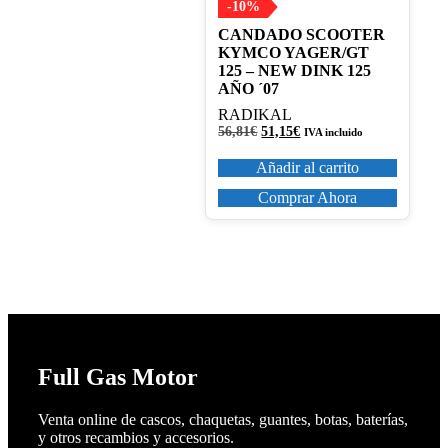
-10%
CANDADO SCOOTER
KYMCO YAGER/GT
125 – NEW DINK 125
AÑO ´07
RADIKAL
El
El
56,81
€
51,15
€
IVA incluido
precio
precio
original
actual
Añadir al carrito
era:
es:
56,81€.
51,15€.
Comprar Ahora
Full Gas Motor
Venta online de cascos, chaquetas, guantes, botas, baterías,
y otros recambios y accesorios.