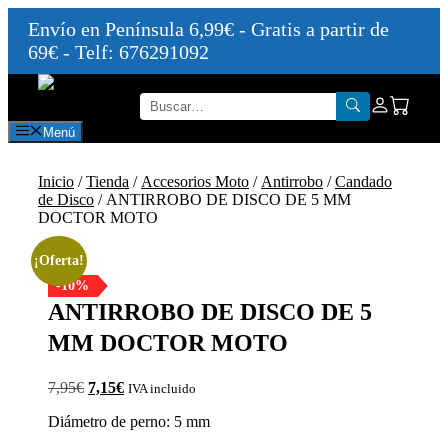
Envío en Península 6,99€ - Gratis a partir de
69€ - Telf: 676291092
Saltar
al
contenido
Menú
Inicio
/
Tienda
/
Accesorios Moto
/
Antirrobo
/
Candado
de Disco
/ ANTIRROBO DE DISCO DE 5 MM
DOCTOR MOTO
¡Oferta!
-10%
ANTIRROBO DE DISCO DE 5
MM DOCTOR MOTO
El
El
7,95
€
7,15
€
IVA incluido
precio
precio
Diámetro de perno: 5 mm
original
actual
era:
es: