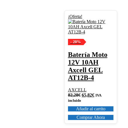
¡Oferta!
- 20%
Batería Moto
12V 10AH
Axcell GEL
AT12B-4
AXCELL
El
El
82,28
€
65,82
€
IVA
precio
precio
incluido
original
actual
Añadir al carrito
era:
es:
82,28€.
65,82€.
Comprar Ahora