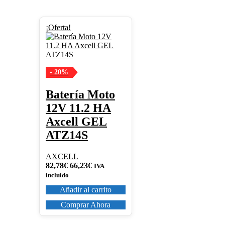
¡Oferta!
- 20%
Batería Moto
12V 11.2 HA
Axcell GEL
ATZ14S
AXCELL
El
El
82,78
€
66,23
€
IVA
precio
precio
incluido
original
actual
Añadir al carrito
era:
es:
82,78€.
66,23€.
Comprar Ahora