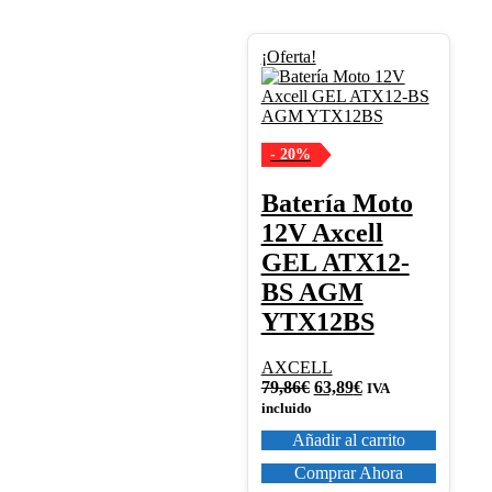
¡Oferta!
- 20%
Batería Moto
12V Axcell
GEL ATX12-
BS AGM
YTX12BS
AXCELL
El
El
79,86
€
63,89
€
IVA
precio
precio
incluido
original
actual
Añadir al carrito
era:
es:
79,86€.
63,89€.
Comprar Ahora