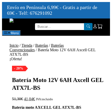
Envío en Península 6,99€ - Gratis a partir de
69€ - Telf: 676291092
Saltar
al
contenido
Menú
Inicio
/
Tienda
/
Baterías
/
Baterías
Convencionales
/ Batería Moto 12V 6AH Axcell GEL
ATX7L-BS
¡Oferta!
- 20%
Batería Moto 12V 6AH Axcell GEL
ATX7L-BS
El
El
51,30
€
41,04
€
IVA incluido
precio
precio
Batería moto AXCELL GEL ATX7L-BS
original
actual