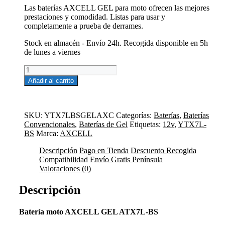
era:
es:
Las baterías AXCELL GEL para moto ofrecen las mejores
51,30€.
41,04€.
prestaciones y comodidad. Listas para usar y
completamente a prueba de derrames.
Stock en almacén - Envío 24h. Recogida disponible en 5h
de lunes a viernes
Batería
Moto
Añadir al carrito
12V
6AH
Axcell
GEL
SKU:
YTX7LBSGELAXC
Categorías:
Baterías
,
Baterías
ATX7L-
Convencionales
,
Baterías de Gel
Etiquetas:
12v
,
YTX7L-
BS
BS
Marca:
AXCELL
cantidad
Descripción
Pago en Tienda
Descuento Recogida
Compatibilidad
Envío Gratis Península
Valoraciones (0)
Descripción
Batería moto AXCELL GEL ATX7L-BS