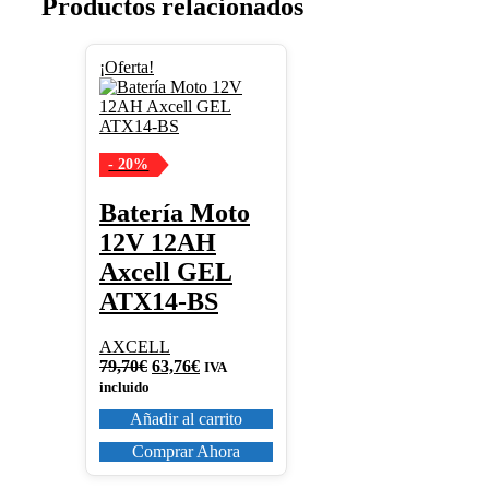
Productos relacionados
¡Oferta!
- 20%
Batería Moto
12V 12AH
Axcell GEL
ATX14-BS
AXCELL
El
El
79,70
€
63,76
€
IVA
precio
precio
incluido
original
actual
Añadir al carrito
era:
es:
79,70€.
63,76€.
Comprar Ahora