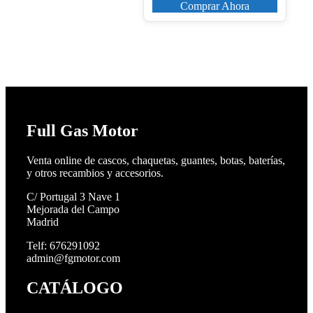
51,85€.
41,48€.
Comprar Ahora
Full Gas Motor
Venta online de cascos, chaquetas, guantes, botas, baterías,
y otros recambios y accesorios.
C/ Portugal 3 Nave 1
Mejorada del Campo
Madrid
Telf: 676291092
admin@fgmotor.com
CATÁLOGO