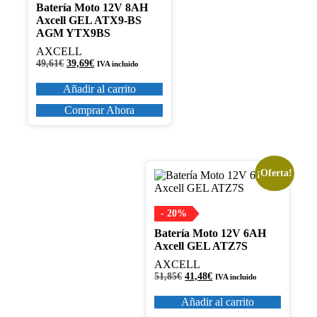
Batería Moto 12V 8AH
Axcell GEL ATX9-BS
AGM YTX9BS
AXCELL
El
El
49,61
€
39,69
€
IVA incluido
precio
precio
original
actual
Añadir al carrito
era:
es:
49,61€.
39,69€.
Comprar Ahora
¡Oferta!
- 20%
Batería Moto 12V 6AH
Axcell GEL ATZ7S
AXCELL
El
El
51,85
€
41,48
€
IVA incluido
precio
precio
original
actual
Añadir al carrito
era:
es: