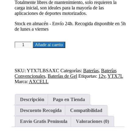
Totalmente libres de mantenimiento, solo requieren la
45,62€.
36,49€.
carga inicial, son ideales para la mayoría de las
aplicaciones de deportes motorizados.
Stock en almacén - Envío 24h. Recogida disponible en 5h
de lunes a viernes
Batería
Añadir al carrito
Moto
12V
6AH
Axcell
SKU:
YTX7LBSAXC
Categorías:
Baterías
,
Baterías
GEL
Convencionales
,
Baterías de Gel
Etiquetas:
12v
,
YTX7L
ATX7L-
Marca:
AXCELL
BS
AGM
cantidad
Descripción
Pago en Tienda
Descuento Recogida
Compatibilidad
Envío Gratis Península
Valoraciones (0)