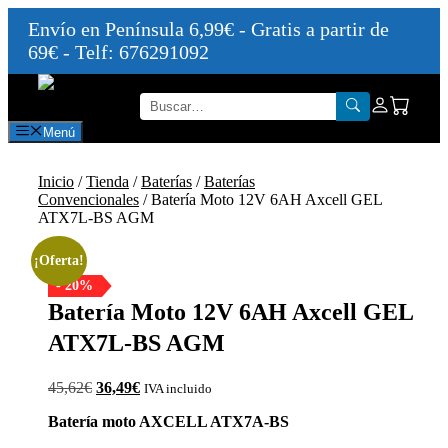
Envío en Península 6,99€ - Gratis a partir de
69€ - Telf: 676291092
Saltar
al
contenido
Menú
Inicio
/
Tienda
/
Baterías
/
Baterías
Convencionales
/ Batería Moto 12V 6AH Axcell GEL
ATX7L-BS AGM
¡Oferta!
- 20%
Batería Moto 12V 6AH Axcell GEL
ATX7L-BS AGM
El
El
45,62
€
36,49
€
IVA incluido
precio
precio
Batería moto AXCELL ATX7A-BS
original
actual
era:
es: