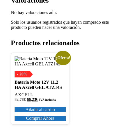
Valoraciones
No hay valoraciones aún.
Solo los usuarios registrados que hayan comprado este
producto pueden hacer una valoración.
Productos relacionados
¡Oferta!
- 20%
Batería Moto 12V 11.2
HA Axcell GEL ATZ14S
AXCELL
El
El
82,78
€
66,23
€
IVA incluido
precio
precio
original
actual
Añadir al carrito
era:
es:
82,78€.
66,23€.
Comprar Ahora