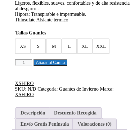
Ligeros, flexibles, suaves, confortables y de alta resistencia
al desgarro..
Hipora: Transpirable e impermeable.
Thinsulate Aislante térmico
Tallas Guantes
XS
S
M
L
XL
XXL
Guantes
Añadir al Carrito
Invierno
SH-
02
XSHIRO
Course
SKU:
N/D
Categoría:
Guantes de Invierno
Marca:
Road
XSHIRO
Negro
cantidad
Descripción
Descuento Recogida
Envío Gratis Península
Valoraciones (0)