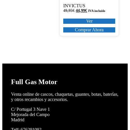
pueden
elegir
INVICTUS
en
El
El
49,95
€
44,99
€
IVA incluido
precio
precio
la
original
actual
Ver
página
era:
es:
de
49,95€.
44,99€.
Comprar Ahora
producto
Full Gas Motor
Venta online de cascos, chaquetas, guantes, botas, baterías,
y otros recambios y accesorios.
C/ Portugal 3 Nave 1
Mejorada del Campo
Madrid
Telf: 676291092