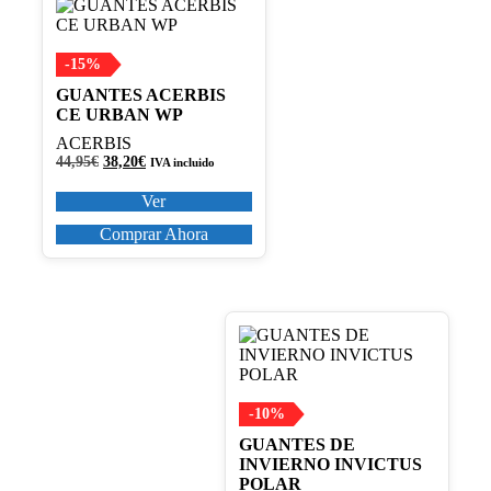
Este
producto
tiene
múltiples
-15%
variantes.
GUANTES ACERBIS
Las
CE URBAN WP
opciones
se
ACERBIS
pueden
El
El
44,95
€
38,20
€
IVA incluido
precio
precio
elegir
original
actual
Ver
en
era:
es:
la
44,95€.
38,20€.
Comprar Ahora
página
de
producto
Este
producto
tiene
múltiples
variantes.
-10%
Las
GUANTES DE
opciones
INVIERNO INVICTUS
se
POLAR