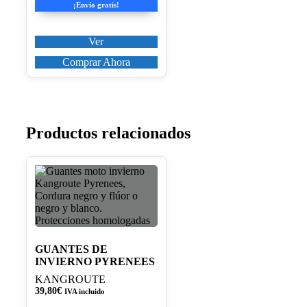
original
actual
¡Envío gratis!
era:
es:
115,00€.
103,50€.
Ver
Comprar Ahora
Productos relacionados
Este
producto
tiene
múltiples
variantes.
Las
opciones
GUANTES DE
se
INVIERNO PYRENEES
pueden
KANGROUTE
elegir
39,80
€
IVA incluido
en
la