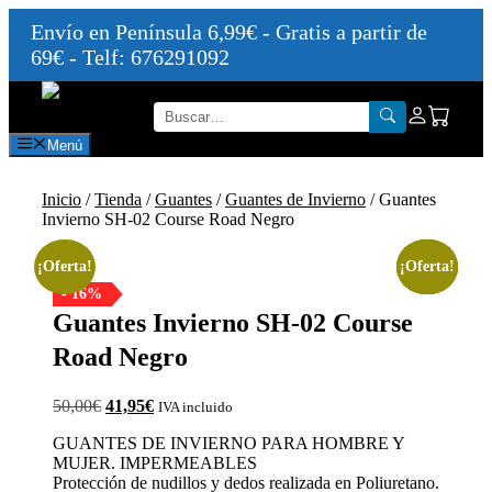
Envío en Península 6,99€ - Gratis a partir de
69€ - Telf: 676291092
Saltar
al
contenido
Menú
Inicio
/
Tienda
/
Guantes
/
Guantes de Invierno
/ Guantes
Invierno SH-02 Course Road Negro
¡Oferta!
¡Oferta!
¡Oferta!
¡Oferta!
¡Oferta!
- 16%
Guantes Invierno SH-02 Course
Road Negro
El
El
50,00
€
41,95
€
IVA incluido
precio
precio
GUANTES DE INVIERNO PARA HOMBRE Y
original
actual
MUJER. IMPERMEABLES
era:
es:
Protección de nudillos y dedos realizada en Poliuretano.
50,00€.
41,95€.