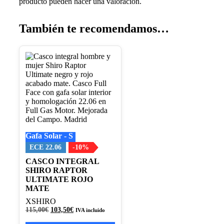
producto pueden hacer una valoración.
También te recomendamos…
Este
producto
tiene
múltiples
variantes.
Las
opciones
se
pueden
Gafa Solar - S
elegir
en
ECE 22.06
-10%
la
CASCO INTEGRAL
página
SHIRO RAPTOR
de
ULTIMATE ROJO
producto
MATE
XSHIRO
El
El
115,00
€
103,50
€
IVA incluido
precio
precio