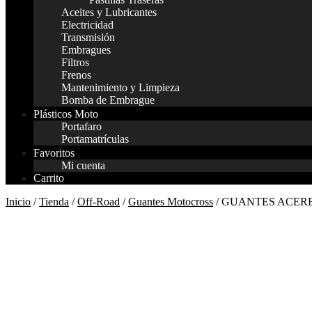
Aceites y Lubricantes
Electricidad
Transmisión
Embragues
Filtros
Frenos
Mantenimiento y Limpieza
Bomba de Embrague
Plásticos Moto
Portafaro
Portamatrículas
Favoritos
Mi cuenta
Carrito
Inicio
/
Tienda
/
Off-Road
/
Guantes Motocross
/ GUANTES ACERB