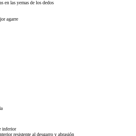
s en las yemas de los dedos
jor agarre
da
 inferior
terior resistente al desgarro y abrasión