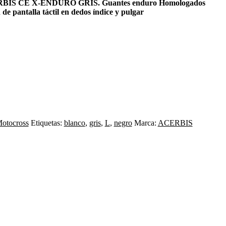
S CE X-ENDURO GRIS. Guantes enduro Homologados
de pantalla táctil en dedos índice y pulgar
otocross
Etiquetas:
blanco
,
gris
,
L
,
negro
Marca:
ACERBIS