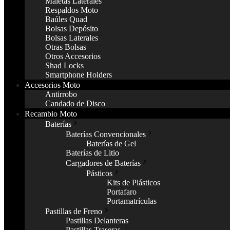
Maletas Laterales
Respaldos Moto
Baúles Quad
Bolsas Depósito
Bolsas Laterales
Otras Bolsas
Otros Accesorios
Shad Locks
Smartphone Holders
Accesorios Moto
Antirrobo
Candado de Disco
Recambio Moto
Baterías
Baterías Convencionales
Baterías de Gel
Baterías de Litio
Cargadores de Baterías
Pásticos
Kits de Plásticos
Portafaro
Portamatrículas
Pastillas de Freno
Pastillas Delanteras
Pastillas Traseras