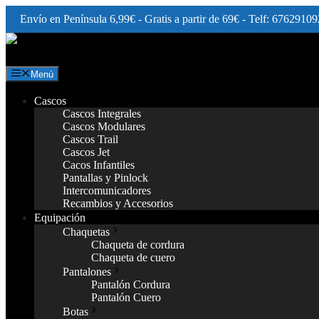
Envío en Península 6,99€ - Gratis a partir de 69€ - Telf: 67629109
Saltar
al
contenido
Menú
Cascos
Cascos Integrales
Cascos Modulares
Cascos Trail
Cascos Jet
Cacos Infantiles
Pantallas y Pinlock
Intercomunicadores
Recambios y Accesorios
Equipación
Chaquetas
Chaqueta de cordura
Chaqueta de cuero
Pantalones
Pantalón Cordura
Pantalón Cuero
Botas