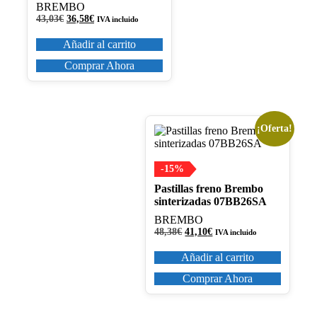
BREMBO
El
El
43,03
€
36,58
€
IVA incluido
precio
precio
original
actual
Añadir al carrito
era:
es:
43,03€.
36,58€.
Comprar Ahora
¡Oferta!
-15%
Pastillas freno Brembo
sinterizadas 07BB26SA
BREMBO
El
El
48,38
€
41,10
€
IVA incluido
precio
precio
original
actual
Añadir al carrito
era:
es:
48,38€.
41,10€.
Comprar Ahora