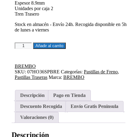
Espesor 8.9mm
49,85€.
42,20€.
Unidades por caja 2
Tren Trasero
Stock en almacén - Envío 24h. Recogida disponible en 5h
de lunes a viernes
Pastillas
Añadir al carrito
de
freno
moto
BREMBO
Brembo
SKU:
07HO36SPBRE
Categorías:
Pastillas de Freno
,
sinterizadas
Pastillas Traseras
Marca:
BREMBO
07HO36SP
cantidad
Descripción
Pago en Tienda
Descuento Recogida
Envío Gratis Península
Valoraciones (0)
Descripción