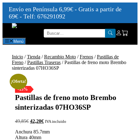
Envío en Península 6,99€ - Gratis a partir de
69€ - Telf: 676291092
Saltar
al
contenido
Menú
Inicio
/
Tienda
/
Recambio Moto
/
Frenos
/
Pastillas de
Freno
/
Pastillas Traseras
/ Pastillas de freno moto Brembo
sinterizadas 07HO36SP
¡Oferta!
-15%
Pastillas de freno moto Brembo
sinterizadas 07HO36SP
El
El
49,85
€
42,20
€
IVA incluido
precio
precio
Anchura 85.7mm
original
actual
Altura 40mm
era:
es: