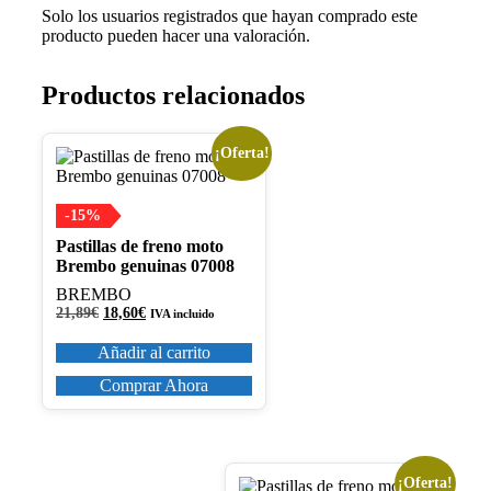
Solo los usuarios registrados que hayan comprado este
producto pueden hacer una valoración.
Productos relacionados
¡Oferta!
-15%
Pastillas de freno moto
Brembo genuinas 07008
BREMBO
El
El
21,89
€
18,60
€
IVA incluido
precio
precio
original
actual
Añadir al carrito
era:
es:
21,89€.
18,60€.
Comprar Ahora
¡Oferta!