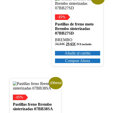
-15%
Pastillas de freno moto
Brembo sinterizadas
07BB27SD
BREMBO
El
El
34,94
€
29,65
€
IVA incluido
precio
precio
original
actual
Añadir al carrito
era:
es:
34,94€.
29,65€.
Comprar Ahora
¡Oferta!
-15%
Pastillas freno Brembo
sinterizadas 07BB38SA