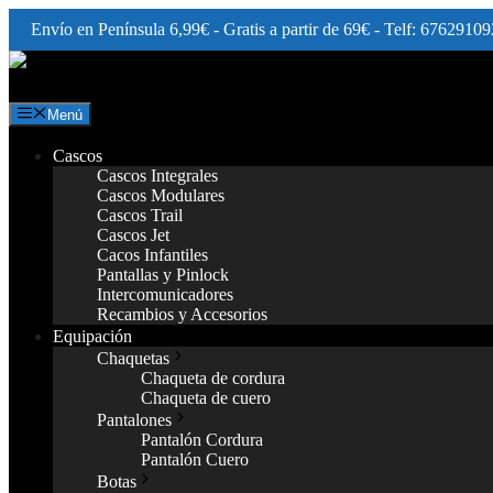
Envío en Península 6,99€ - Gratis a partir de 69€ - Telf: 67629109
Saltar
al
contenido
Menú
Cascos
Cascos Integrales
Cascos Modulares
Cascos Trail
Cascos Jet
Cacos Infantiles
Pantallas y Pinlock
Intercomunicadores
Recambios y Accesorios
Equipación
Chaquetas
Chaqueta de cordura
Chaqueta de cuero
Pantalones
Pantalón Cordura
Pantalón Cuero
Botas