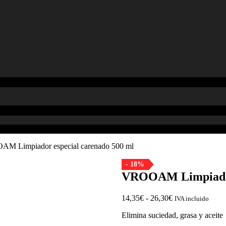
M Limpiador especial carenado 500 ml
- 18%
VROOAM Limpiador 
Rango
14,35
€
-
26,30
€
IVA incluido
de
Elimina suciedad, grasa y aceite
precios:
desde