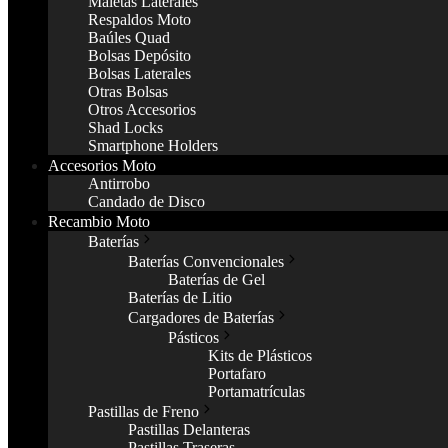
Maletas Laterales
Respaldos Moto
Baúles Quad
Bolsas Depósito
Bolsas Laterales
Otras Bolsas
Otros Accesorios
Shad Locks
Smartphone Holders
Accesorios Moto
Antirrobo
Candado de Disco
Recambio Moto
Baterías
Baterías Convencionales
Baterías de Gel
Baterías de Litio
Cargadores de Baterías
Pásticos
Kits de Plásticos
Portafaro
Portamatrículas
Pastillas de Freno
Pastillas Delanteras
Pastillas Traseras