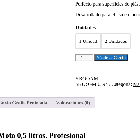
Perfecto para superficies de plást
14,35€
hasta
Desarrollado para el uso en moto
26,30€
Unidades
1 Unidad
2 Unidades
VROOAM
Añadir al Carrito
Limpiador
especial
carenado
VROOAM
500
SKU:
GM-63945
Categoría:
Man
ml
cantidad
Envío Gratis Península
Valoraciones (0)
o 0,5 litros. Profesional