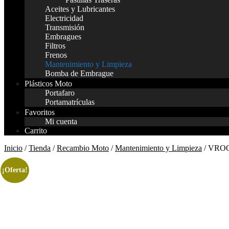
Aceites y Lubricantes
Electricidad
Transmisión
Embragues
Filtros
Frenos
Mantenimiento y Limpieza
Bomba de Embrague
Plásticos Moto
Portafaro
Portamatrículas
Favoritos
Mi cuenta
Carrito
Inicio
/
Tienda
/
Recambio Moto
/
Mantenimiento y Limpieza
/ VROOA
¡Oferta!