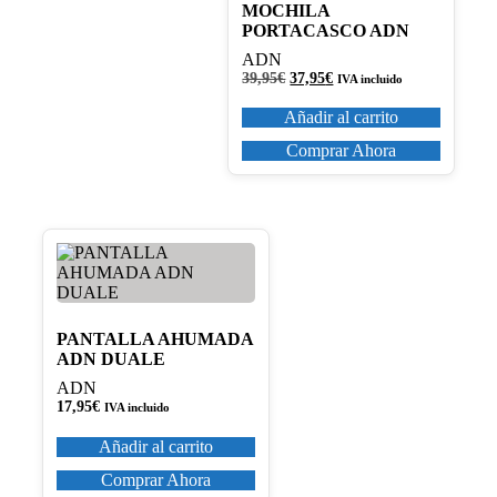
MOCHILA
PORTACASCO ADN
ADN
El
El
39,95
€
37,95
€
IVA incluido
precio
precio
original
actual
Añadir al carrito
era:
es:
39,95€.
37,95€.
Comprar Ahora
PANTALLA AHUMADA
ADN DUALE
ADN
17,95
€
IVA incluido
Añadir al carrito
Comprar Ahora