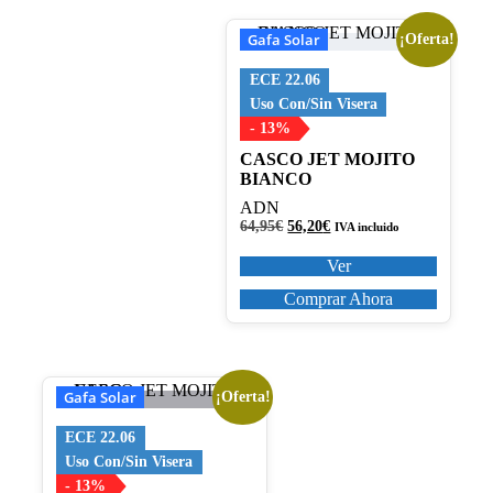
producto
Gafa Solar
¡Oferta!
Este
producto
tiene
ECE 22.06
múltiples
Uso Con/Sin Visera
variantes.
- 13%
Las
CASCO JET MOJITO
opciones
BIANCO
se
pueden
ADN
elegir
El
El
64,95
€
56,20
€
IVA incluido
en
precio
precio
la
original
actual
Ver
página
era:
es:
64,95€.
56,20€.
Comprar Ahora
de
producto
Gafa Solar
¡Oferta!
Este
producto
tiene
ECE 22.06
múltiples
Uso Con/Sin Visera
variantes.
- 13%