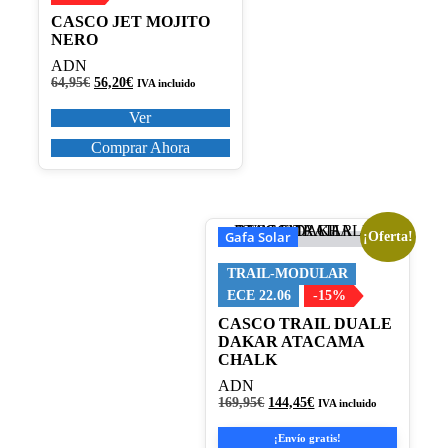
Las
CASCO JET MOJITO
opciones
NERO
se
pueden
ADN
elegir
El
El
64,95
€
56,20
€
IVA incluido
en
precio
precio
la
original
actual
Ver
página
era:
es:
64,95€.
56,20€.
Comprar Ahora
de
producto
Gafa Solar
¡Oferta!
Este
producto
tiene
TRAIL-MODULAR
múltiples
ECE 22.06
-15%
variantes.
CASCO TRAIL DUALE
Las
DAKAR ATACAMA
opciones
CHALK
se
pueden
ADN
elegir
El
El
169,95
€
144,45
€
IVA incluido
en
precio
precio
original
actual
la
¡Envío gratis!