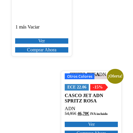
producto
1 más
Vaciar
Ver
Comprar Ahora
Otros Colores
¡Oferta!
Este
producto
tiene
ECE 22.06
-15%
múltiples
CASCO JET ADN
variantes.
SPRITZ ROSA
Las
ADN
opciones
El
El
54,95
€
46,70
€
se
IVA incluido
precio
precio
pueden
original
actual
Ver
elegir
era:
es:
en
54,95€.
46,70€.