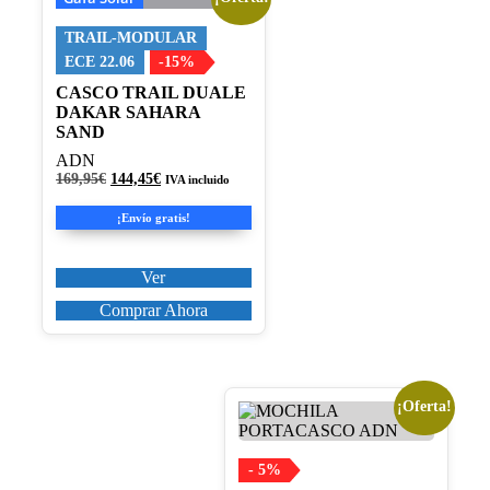
producto
tiene
TRAIL-MODULAR
múltiples
ECE 22.06
-15%
variantes.
CASCO TRAIL DUALE
Las
DAKAR SAHARA
opciones
SAND
se
pueden
ADN
elegir
El
El
169,95
€
144,45
€
IVA incluido
en
precio
precio
original
actual
la
¡Envío gratis!
era:
es:
página
169,95€.
144,45€.
de
producto
Ver
Comprar Ahora
¡Oferta!
- 5%