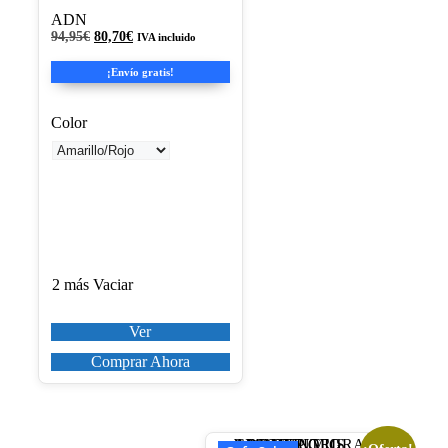
Las
ADN
opciones
El
El
94,95
€
80,70
€
se
IVA incluido
precio
precio
pueden
original
actual
¡Envío gratis!
elegir
era:
es:
en
94,95€.
80,70€.
la
Color
página
de
producto
2 más
Vaciar
Ver
Comprar Ahora