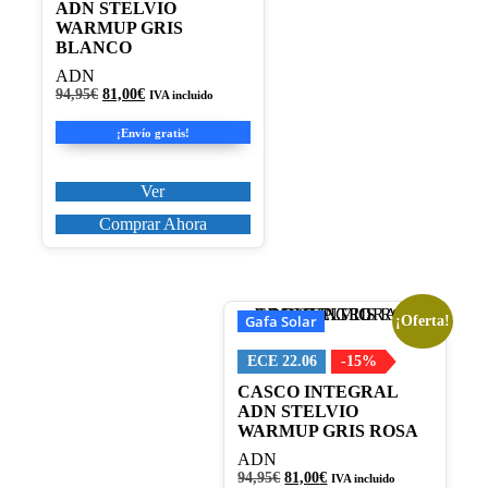
ADN STELVIO
Las
WARMUP GRIS
opciones
BLANCO
se
ADN
pueden
El
El
94,95
€
81,00
€
elegir
IVA incluido
precio
precio
en
original
actual
¡Envío gratis!
la
era:
es:
página
94,95€.
81,00€.
de
Ver
producto
Comprar Ahora
Gafa Solar
¡Oferta!
Este
producto
tiene
ECE 22.06
-15%
múltiples
CASCO INTEGRAL
variantes.
ADN STELVIO
Las
WARMUP GRIS ROSA
opciones
ADN
se
El
El
94,95
€
81,00
€
pueden
IVA incluido