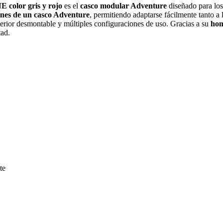
NE
color gris y rojo
es el
casco modular Adventure
diseñado para los
iones de un casco Adventure
, permitiendo adaptarse fácilmente tanto a 
nterior desmontable y múltiples configuraciones de uso. Gracias a su
hom
tad.
te