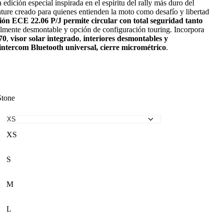
a edición especial inspirada en el espíritu del rally más duro del
re creado para quienes entienden la moto como desafío y libertad
ión
ECE 22.06 P/J
permite circular con total seguridad tanto
almente desmontable y opción de configuración touring. Incorpora
70
,
visor solar integrado
,
interiores desmontables y
intercom Bluetooth universal, cierre micrométrico
.
Stone
XS
S
M
L