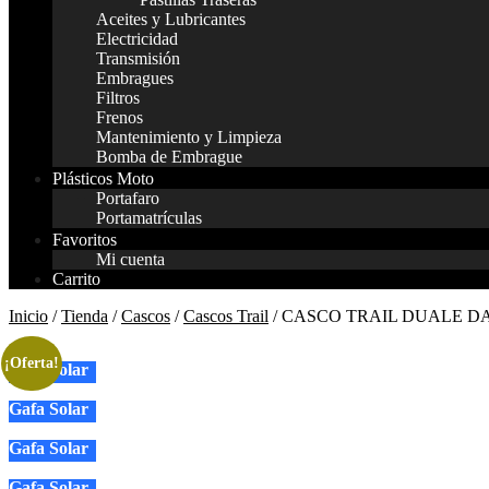
Aceites y Lubricantes
Electricidad
Transmisión
Embragues
Filtros
Frenos
Mantenimiento y Limpieza
Bomba de Embrague
Plásticos Moto
Portafaro
Portamatrículas
Favoritos
Mi cuenta
Carrito
Inicio
/
Tienda
/
Cascos
/
Cascos Trail
/ CASCO TRAIL DUALE D
¡Oferta!
Gafa Solar
Gafa Solar
Gafa Solar
Gafa Solar