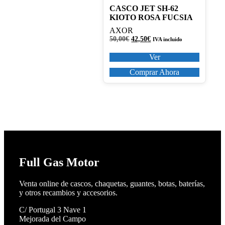
Las
CASCO JET SH-62
opciones
KIOTO ROSA FUCSIA
se
pueden
AXOR
elegir
El
El
50,00
€
42,50
€
IVA incluido
en
precio
precio
original
actual
la
Ver
era:
es:
página
50,00€.
42,50€.
Comprar Ahora
de
producto
Full Gas Motor
Venta online de cascos, chaquetas, guantes, botas, baterías,
y otros recambios y accesorios.
C/ Portugal 3 Nave 1
Mejorada del Campo