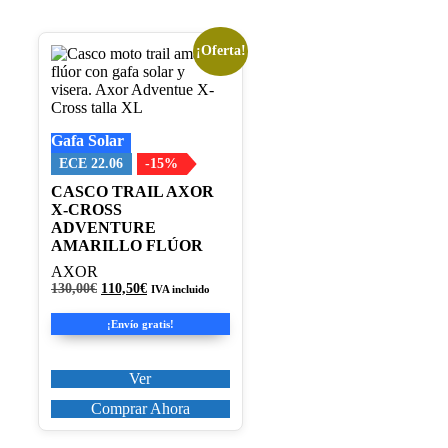
¡Oferta!
Este
producto
tiene
múltiples
variantes.
Gafa Solar
Las
opciones
ECE 22.06
-15%
se
CASCO TRAIL AXOR
pueden
X-CROSS
elegir
ADVENTURE
en
AMARILLO FLÚOR
la
página
AXOR
de
El
El
130,00
€
110,50
€
IVA incluido
producto
precio
precio
original
actual
¡Envío gratis!
era:
es:
130,00€.
110,50€.
Ver
Comprar Ahora