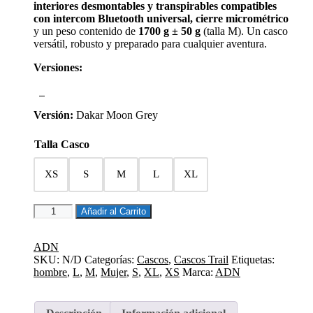
interiores desmontables y transpirables compatibles
con intercom Bluetooth universal, cierre micrométrico
y un peso contenido de
1700 g ± 50 g
(talla M). Un casco
versátil, robusto y preparado para cualquier aventura.
Versiones:
Versión:
Dakar
Moon Grey
Talla Casco
XS
S
M
L
XL
CASCO
Añadir al Carrito
TRAIL
DUALE
DAKAR
ADN
MOON
SKU:
N/D
Categorías:
Cascos
,
Cascos Trail
Etiquetas:
GREY
hombre
,
L
,
M
,
Mujer
,
S
,
XL
,
XS
Marca:
ADN
cantidad