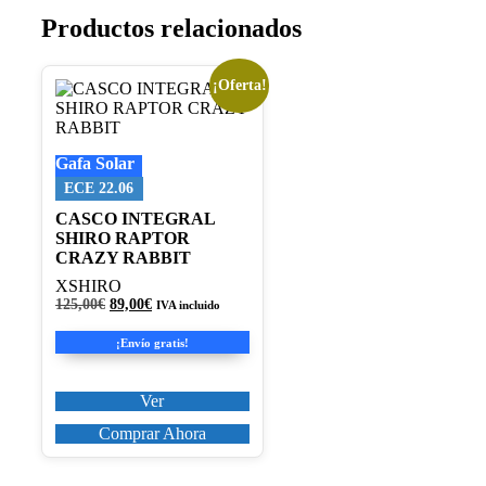
Productos relacionados
¡Oferta!
Este
producto
tiene
múltiples
Gafa Solar
variantes.
Las
ECE 22.06
opciones
CASCO INTEGRAL
se
SHIRO RAPTOR
pueden
CRAZY RABBIT
elegir
en
XSHIRO
la
El
El
125,00
€
89,00
€
IVA incluido
página
precio
precio
original
actual
de
¡Envío gratis!
era:
es:
producto
125,00€.
89,00€.
Ver
Comprar Ahora