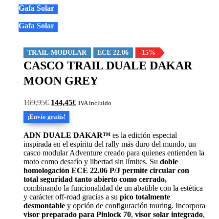
Gafa Solar
Gafa Solar
TRAIL-MODULAR
ECE 22.06
-15%
CASCO TRAIL DUALE DAKAR
MOON GREY
El
El
169,95
€
144,45
€
IVA incluido
precio
precio
¡Envío gratis!
original
actual
era:
es:
ADN DUALE DAKAR™
es la edición especial
169,95€.
144,45€.
inspirada en el espíritu del rally más duro del mundo, un
casco modular Adventure creado para quienes entienden la
moto como desafío y libertad sin límites. Su
doble
homologación
ECE 22.06 P/J
permite circular con
total seguridad tanto abierto como cerrado,
combinando la funcionalidad de un abatible con la estética
y carácter off-road gracias a su
pico totalmente
desmontable
y opción de configuración touring. Incorpora
visor preparado para
Pinlock 70
,
visor solar integrado
,