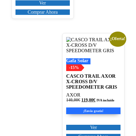
Ver
Comprar Ahora
¡Oferta!
Este
producto
tiene
múltiples
Gafa Solar
variantes.
Las
-15%
opciones
CASCO TRAIL AXOR
se
X-CROSS D/V
pueden
SPEEDOMETER GRIS
elegir
en
AXOR
la
El
El
140,00
€
119,00
€
IVA incluido
página
precio
precio
original
actual
de
¡Envío gratis!
era:
es:
producto
140,00€.
119,00€.
Ver