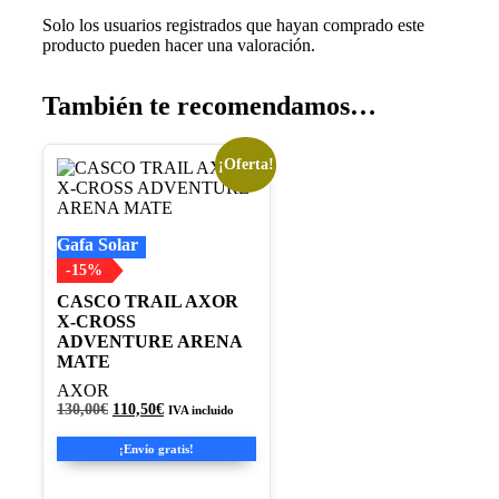
Solo los usuarios registrados que hayan comprado este
producto pueden hacer una valoración.
También te recomendamos…
¡Oferta!
Este
producto
tiene
múltiples
Gafa Solar
variantes.
Las
-15%
opciones
CASCO TRAIL AXOR
se
X-CROSS
pueden
ADVENTURE ARENA
elegir
MATE
en
la
AXOR
página
El
El
130,00
€
110,50
€
IVA incluido
de
precio
precio
original
actual
producto
¡Envío gratis!
era:
es:
130,00€.
110,50€.