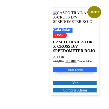
¡Oferta!
Este
producto
tiene
múltiples
Gafa Solar
variantes.
Las
-15%
opciones
CASCO TRAIL AXOR
se
X-CROSS D/V
pueden
SPEEDOMETER ROJO
elegir
en
AXOR
la
El
El
140,00
€
119,00
€
IVA incluido
página
precio
precio
original
actual
de
¡Envío gratis!
era:
es:
producto
140,00€.
119,00€.
Ver
Comprar Ahora