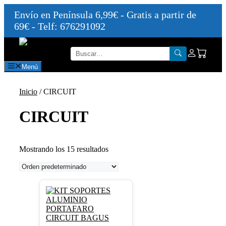
Envío en Península 6,99€ - Gratis a partir de
69€ - Telf: 676291092
Saltar
al
contenido
Menú
Inicio
/ CIRCUIT
CIRCUIT
Mostrando los 15 resultados