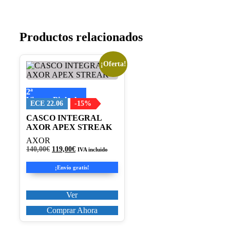
Productos relacionados
¡Oferta!
Este
producto
tiene
2ª
múltiples
Visera+Pinlock
variantes.
ECE 22.06
-15%
Las
CASCO INTEGRAL
opciones
AXOR APEX STREAK
se
pueden
AXOR
elegir
El
El
140,00
€
119,00
€
IVA incluido
en
precio
precio
original
actual
la
¡Envío gratis!
era:
es:
página
140,00€.
119,00€.
de
producto
Ver
Comprar Ahora