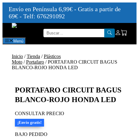
Envío en Península 6,99€ - Gratis a partir de
69€ - Telf: 676291092
Saltar
al
contenido
Menú
Inicio
/
Tienda
/
Plásticos
Moto
/
Portafaro
/ PORTAFARO CIRCUIT BAGUS
BLANCO-ROJO HONDA LED
PORTAFARO CIRCUIT BAGUS
BLANCO-ROJO HONDA LED
CONSULTAR PRECIO
¡Envío gratis!
BAJO PEDIDO