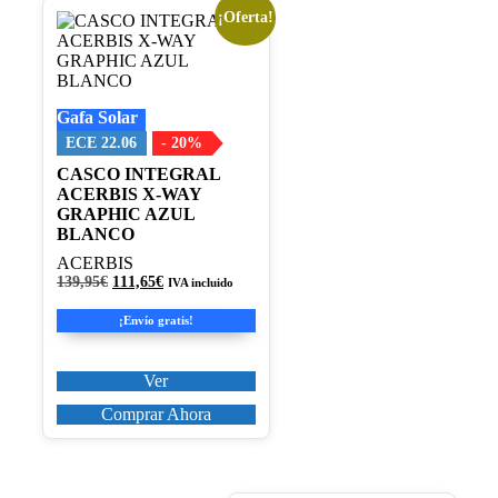
¡Oferta!
Este
producto
tiene
múltiples
variantes.
Gafa Solar
Las
opciones
ECE 22.06
- 20%
se
CASCO INTEGRAL
pueden
ACERBIS X-WAY
elegir
GRAPHIC AZUL
en
BLANCO
la
página
ACERBIS
de
El
El
139,95
€
111,65
€
IVA incluido
producto
precio
precio
original
actual
¡Envío gratis!
era:
es:
139,95€.
111,65€.
Ver
Comprar Ahora