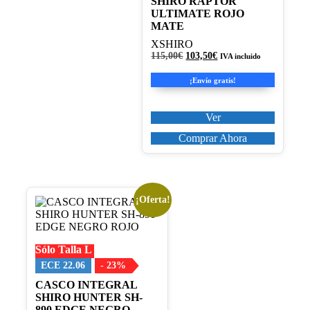
SHIRO RAPTOR
de
ULTIMATE ROJO
producto
MATE
XSHIRO
El
El
115,00
€
103,50
€
IVA incluido
precio
precio
original
actual
¡Envío gratis!
era:
es:
115,00€.
103,50€.
Ver
Comprar Ahora
¡Oferta!
Este
producto
tiene
múltiples
Sólo Talla L
variantes.
Las
ECE 22.06
- 23%
opciones
CASCO INTEGRAL
se
SHIRO HUNTER SH-
pueden
890 EDGE NEGRO