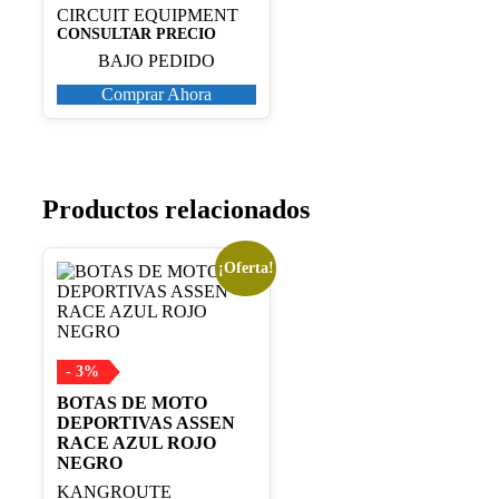
CIRCUIT EQUIPMENT
CONSULTAR PRECIO
BAJO PEDIDO
Comprar Ahora
Productos relacionados
¡Oferta!
Este
producto
tiene
múltiples
variantes.
Las
- 3%
opciones
BOTAS DE MOTO
se
DEPORTIVAS ASSEN
pueden
RACE AZUL ROJO
elegir
NEGRO
en
la
KANGROUTE