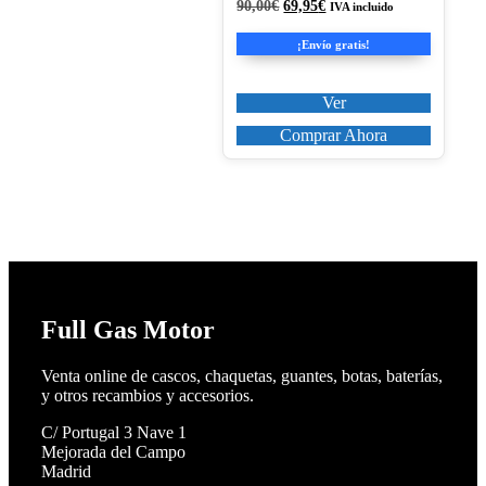
de
El
El
90,00
€
69,95
€
IVA incluido
producto
precio
precio
original
actual
¡Envío gratis!
era:
es:
90,00€.
69,95€.
Ver
Comprar Ahora
Full Gas Motor
Venta online de cascos, chaquetas, guantes, botas, baterías,
y otros recambios y accesorios.
C/ Portugal 3 Nave 1
Mejorada del Campo
Madrid