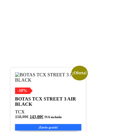
¡Oferta!
Este
producto
tiene
múltiples
-10%
variantes.
BOTAS TCX STREET 3 AIR
Las
BLACK
opciones
se
TCX
pueden
El
El
158,99
€
143,00
€
IVA incluido
precio
precio
elegir
original
actual
en
¡Envío gratis!
era:
es: