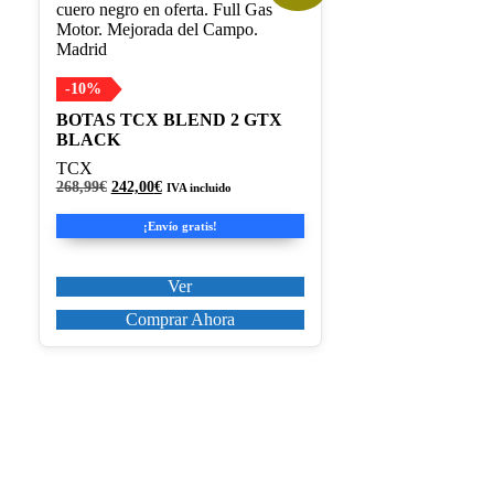
producto
tiene
múltiples
variantes.
Las
-10%
opciones
BOTAS TCX BLEND 2 GTX
se
BLACK
pueden
elegir
TCX
en
El
El
268,99
€
242,00
€
IVA incluido
precio
precio
la
original
actual
página
¡Envío gratis!
era:
es:
de
268,99€.
242,00€.
producto
Ver
Comprar Ahora