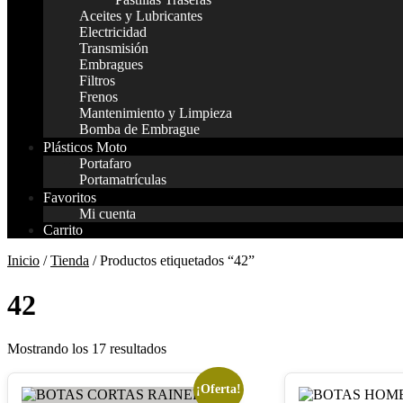
Aceites y Lubricantes
Electricidad
Transmisión
Embragues
Filtros
Frenos
Mantenimiento y Limpieza
Bomba de Embrague
Plásticos Moto
Portafaro
Portamatrículas
Favoritos
Mi cuenta
Carrito
Inicio
/
Tienda
/ Productos etiquetados “42”
42
Mostrando los 17 resultados
¡Oferta!
Este
Este