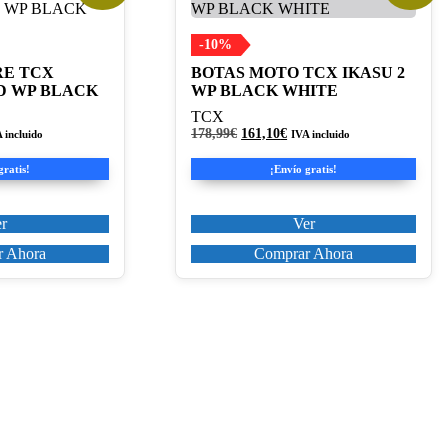
producto
tiene
múltiples
-10%
variantes.
RE TCX
BOTAS MOTO TCX IKASU 2
Las
ID WP BLACK
WP BLACK WHITE
opciones
se
TCX
pueden
El
El
178,99
€
161,10
€
 incluido
IVA incluido
cio
precio
precio
elegir
ual
original
actual
en
gratis!
¡Envío gratis!
era:
es:
la
,15€.
178,99€.
161,10€.
página
r
Ver
de
producto
 Ahora
Comprar Ahora