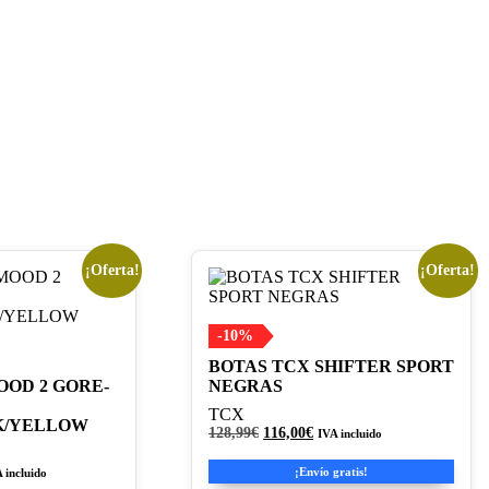
¡Oferta!
¡Oferta!
Este
producto
tiene
múltiples
-10%
variantes.
BOTAS TCX SHIFTER SPORT
Las
OOD 2 GORE-
NEGRAS
opciones
se
TCX
K/YELLOW
pueden
El
El
128,99
€
116,00
€
IVA incluido
precio
precio
elegir
original
actual
en
¡Envío gratis!
 incluido
era:
es:
cio