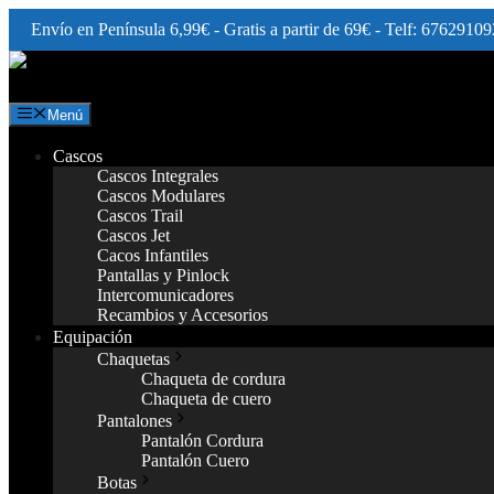
Envío en Península 6,99€ - Gratis a partir de 69€ - Telf: 67629109
Saltar
al
contenido
Menú
Cascos
Cascos Integrales
Cascos Modulares
Cascos Trail
Cascos Jet
Cacos Infantiles
Pantallas y Pinlock
Intercomunicadores
Recambios y Accesorios
Equipación
Chaquetas
Chaqueta de cordura
Chaqueta de cuero
Pantalones
Pantalón Cordura
Pantalón Cuero
Botas