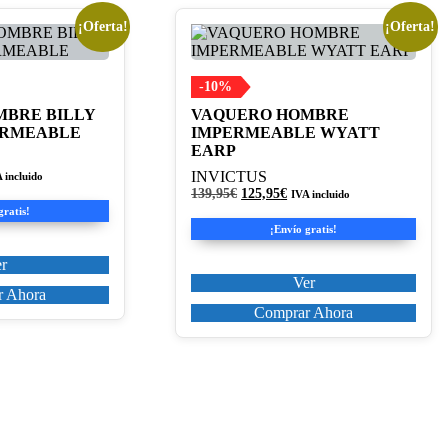
¡Oferta!
¡Oferta!
Este
producto
tiene
múltiples
-10%
variantes.
BRE BILLY
VAQUERO HOMBRE
Las
ERMEABLE
IMPERMEABLE WYATT
opciones
EARP
se
pueden
INVICTUS
 incluido
cio
elegir
El
El
139,95
€
125,95
€
IVA incluido
ual
precio
precio
en
gratis!
original
actual
la
¡Envío gratis!
,45€.
era:
es:
página
139,95€.
125,95€.
r
de
Ver
producto
 Ahora
Comprar Ahora