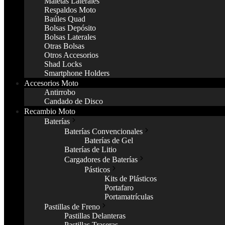
Maletas Laterales
Respaldos Moto
Baúles Quad
Bolsas Depósito
Bolsas Laterales
Otras Bolsas
Otros Accesorios
Shad Locks
Smartphone Holders
Accesorios Moto
Antirrobo
Candado de Disco
Recambio Moto
Baterías
Baterías Convencionales
Baterías de Gel
Baterías de Litio
Cargadores de Baterías
Pásticos
Kits de Plásticos
Portafaro
Portamatrículas
Pastillas de Freno
Pastillas Delanteras
Pastillas Traseras