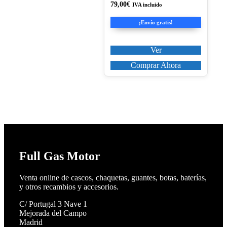
79,00
€
IVA incluido
elegir
en
¡Envío gratis!
la
página
de
Ver
producto
Comprar Ahora
Full Gas Motor
Venta online de cascos, chaquetas, guantes, botas, baterías,
y otros recambios y accesorios.
C/ Portugal 3 Nave 1
Mejorada del Campo
Madrid