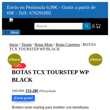
Envío en Península 6,99€ - Gratis a partir de
69€ - Telf: 676291092
Saltar
al
contenido
Menú
Inicio
/
Tienda
/
Botas Moto
/
Botas Carretera
/ BOTAS
TCX TOURSTEP WP BLACK
¡Oferta!
¡Oferta!
¡Oferta!
¡Oferta!
-10%
BOTAS TCX TOURSTEP WP
BLACK
El
El
169,00
€
152,20
€
IVA incluido
precio
precio
¡Envío gratis!
original
actual
era:
es:
Botines moto touring para hombre con membrana
169,00€.
152,20€.