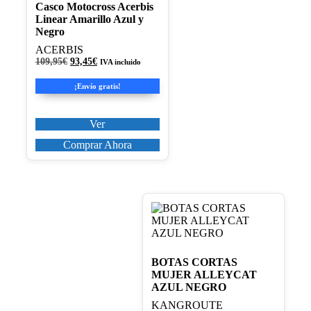
Casco Motocross Acerbis
se
Linear Amarillo Azul y
pueden
Negro
elegir
en
ACERBIS
la
El
El
109,95
€
93,45
€
IVA incluido
página
precio
precio
original
actual
de
¡Envío gratis!
era:
es:
producto
109,95€.
93,45€.
Ver
Comprar Ahora
Este
producto
tiene
múltiples
variantes.
BOTAS CORTAS
Las
MUJER ALLEYCAT
opciones
AZUL NEGRO
se
KANGROUTE
pueden