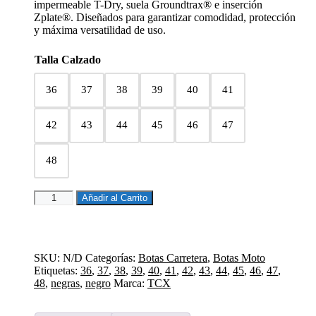
impermeable T-Dry, suela Groundtrax® e inserción
Zplate®. Diseñados para garantizar comodidad, protección
y máxima versatilidad de uso.
Talla Calzado
36
37
38
39
40
41
42
43
44
45
46
47
48
BOTAS
Añadir al Carrito
TCX
TOURSTEP
WP
BLACK
SKU:
N/D
Categorías:
Botas Carretera
,
Botas Moto
cantidad
Etiquetas:
36
,
37
,
38
,
39
,
40
,
41
,
42
,
43
,
44
,
45
,
46
,
47
,
48
,
negras
,
negro
Marca:
TCX