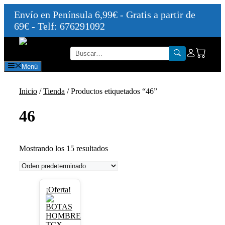
Envío en Península 6,99€ - Gratis a partir de
69€ - Telf: 676291092
Saltar
al
contenido
Menú
Inicio
/
Tienda
/ Productos etiquetados “46”
46
Mostrando los 15 resultados
Este
¡Oferta!
producto
tiene
múltiples