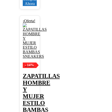
Ahora
Este
¡Oferta!
producto
tiene
múltiples
variantes.
Las
opciones
se
pueden
elegir
- 14%
en
la
página
ZAPATILLAS
de
HOMBRE
producto
Y
MUJER
ESTILO
BAMBAS