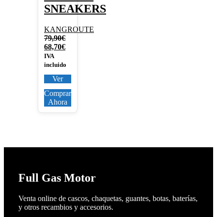
SNEAKERS
KANGROUTE
79,90
€
El
El
68,70
€
precio
precio
IVA
original
actual
incluido
era:
es:
Ver
79,90€.
68,70€.
Comprar
Ahora
Full Gas Motor
Venta online de cascos, chaquetas, guantes, botas, baterías,
y otros recambios y accesorios.