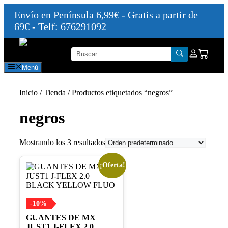
Envío en Península 6,99€ - Gratis a partir de
69€ - Telf: 676291092
Saltar
al
contenido
Menú
Inicio
/
Tienda
/ Productos etiquetados “negros”
negros
Mostrando los 3 resultados
¡Oferta!
Este
producto
tiene
múltiples
variantes.
-10%
Las
GUANTES DE MX
opciones
JUST1 J-FLEX 2.0