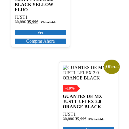
se
BLACK YELLOW
pueden
FLUO
elegir
en
JUST1
la
El
El
39,99
€
35,99
€
IVA incluido
precio
precio
página
original
actual
Ver
de
era:
es:
producto
39,99€.
35,99€.
Comprar Ahora
¡Oferta!
Este
producto
tiene
múltiples
variantes.
-10%
Las
GUANTES DE MX
opciones
JUST1 J-FLEX 2.0
se
ORANGE BLACK
pueden
elegir
JUST1
en
El
El
39,99
€
35,99
€
IVA incluido
precio
precio
la
original
actual