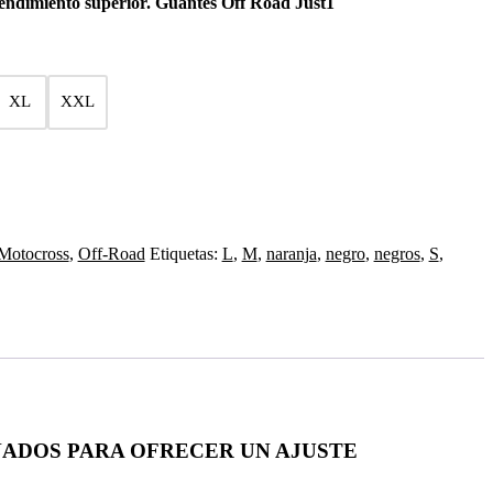
rendimiento superior. Guantes Off Road Just1
XL
XXL
Motocross
,
Off-Road
Etiquetas:
L
,
M
,
naranja
,
negro
,
negros
,
S
,
ÑADOS PARA OFRECER UN AJUSTE