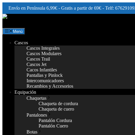
Envío en Península 6,99€ - Gratis a partir de 69€ - Telf: 67629109
Saltar
al
contenido
Menú
Cascos
Cascos Integrales
Cascos Modulares
Cascos Trail
Cascos Jet
Cacos Infantiles
Pantallas y Pinlock
Intercomunicadores
Recambios y Accesorios
Equipación
Chaquetas
Chaqueta de cordura
Chaqueta de cuero
Pantalones
Pantalón Cordura
Pantalón Cuero
Botas