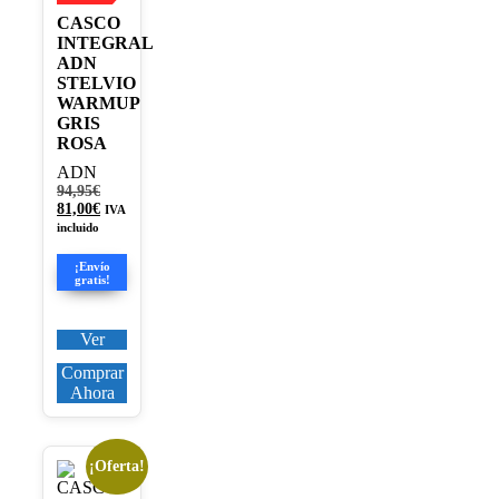
página
CASCO
de
INTEGRAL
producto
ADN
STELVIO
WARMUP
GRIS
ROSA
ADN
El
94,95
€
precio
El
81,00
€
IVA
original
precio
incluido
era:
actual
94,95€.
es:
¡Envío
81,00€.
gratis!
Ver
Comprar
Ahora
¡Oferta!
Este
producto