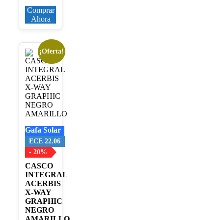
Comprar
Ahora
¡Oferta!
Este
producto
tiene
múltiples
variantes.
Las
opciones
se
pueden
Gafa Solar
elegir
en
ECE 22.06
la
- 20%
página
CASCO
de
INTEGRAL
producto
ACERBIS
X-WAY
GRAPHIC
NEGRO
AMARILLO