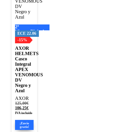
Las
opciones
se
pueden
elegir
2ª
en
Visera+Pinlock
la
ECE 22.06
página
-15%
de
AXOR
producto
HELMETS
Casco
Integral
APEX
VENOMOUS
DV
Negro y
Azul
AXOR
El
125,00
€
precio
El
106,25
€
original
precio
IVA incluido
era:
actual
125,00€.
es:
¡Envío
106,25€.
gratis!