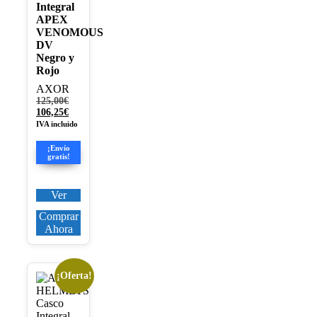
Integral
APEX
VENOMOUS
DV
Negro y
Rojo
AXOR
El
125,00
€
precio
El
106,25
€
original
precio
IVA incluido
era:
actual
125,00€.
es:
¡Envío
106,25€.
gratis!
Ver
Comprar
Ahora
¡Oferta!
Este
producto
tiene
múltiples