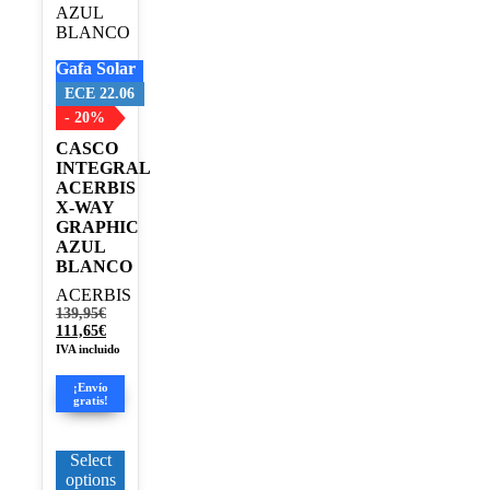
opciones
se
pueden
Gafa Solar
elegir
en
ECE 22.06
la
- 20%
página
CASCO
de
INTEGRAL
producto
ACERBIS
X-WAY
GRAPHIC
AZUL
BLANCO
ACERBIS
El
139,95
€
precio
El
111,65
€
original
precio
IVA incluido
era:
actual
139,95€.
es:
¡Envío
111,65€.
gratis!
Select
options