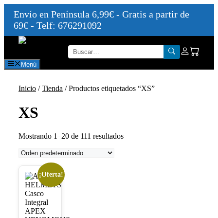
Envío en Península 6,99€ - Gratis a partir de
69€ - Telf: 676291092
Saltar
al
contenido
Menú
Inicio
/
Tienda
/ Productos etiquetados “XS”
XS
Mostrando 1–20 de 111 resultados
¡Oferta!
Este
producto
tiene
múltiples
variantes.