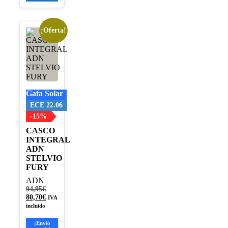
¡Oferta!
Este
producto
tiene
múltiples
variantes.
Las
opciones
Gafa Solar
se
pueden
ECE 22.06
elegir
-15%
en
CASCO
la
INTEGRAL
página
ADN
de
STELVIO
producto
FURY
ADN
El
94,95
€
precio
El
80,70
€
IVA
original
precio
incluido
era:
actual
94,95€.
es:
¡Envío