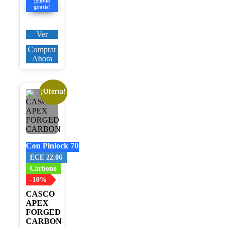
¡Envío
106,25€.
gratis!
Ver
Comprar
Ahora
¡Oferta!
Este
producto
tiene
múltiples
variantes.
Las
Con Pinlock 70
opciones
se
ECE 22.06
pueden
Carbono
elegir
-10%
en
la
CASCO
página
APEX
de
FORGED
producto
CARBON