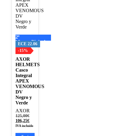
variantes.
Las
opciones
se
pueden
elegir
2ª
en
Visera+Pinlock
la
ECE 22.06
página
-15%
de
AXOR
producto
HELMETS
Casco
Integral
APEX
VENOMOUS
DV
Negro y
Verde
AXOR
El
125,00
€
precio
El
106,25
€
original
precio
IVA incluido
era:
actual
125,00€.
es: