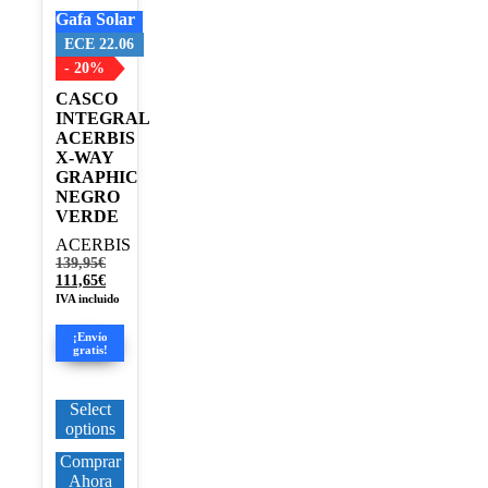
pueden
Gafa Solar
elegir
en
ECE 22.06
la
- 20%
página
CASCO
de
INTEGRAL
producto
ACERBIS
X-WAY
GRAPHIC
NEGRO
VERDE
ACERBIS
El
139,95
€
precio
El
111,65
€
original
precio
IVA incluido
era:
actual
139,95€.
es:
¡Envío
111,65€.
gratis!
Select
options
Comprar
Ahora