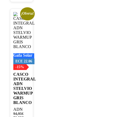
¡Oferta!
Este
producto
tiene
múltiples
variantes.
Las
opciones
se
pueden
Gafa Solar
elegir
en
ECE 22.06
la
-15%
página
CASCO
de
INTEGRAL
producto
ADN
STELVIO
WARMUP
GRIS
BLANCO
ADN
El
94,95
€