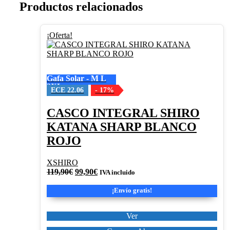
Productos relacionados
Este
¡Oferta!
producto
tiene
múltiples
variantes.
Gafa Solar - M L
Las
2XL
opciones
ECE 22.06
- 17%
se
pueden
CASCO INTEGRAL SHIRO
elegir
KATANA SHARP BLANCO
en
la
ROJO
página
de
XSHIRO
producto
El
El
119,90
€
99,90
€
IVA incluido
precio
precio
original
actual
¡Envío gratis!
era:
es:
119,90€.
99,90€.
Ver