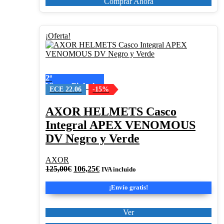
Comprar Ahora
Este
¡Oferta!
producto
tiene
múltiples
variantes.
2ª
Las
Visera+Pinlock
opciones
ECE 22.06
-15%
se
pueden
AXOR HELMETS Casco
elegir
Integral APEX VENOMOUS
en
la
DV Negro y Verde
página
de
AXOR
producto
El
El
125,00
€
106,25
€
IVA incluido
precio
precio
original
actual
¡Envío gratis!
era:
es:
125,00€.
106,25€.
Ver