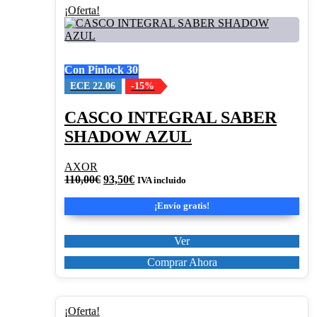
Este
¡Oferta!
producto
tiene
múltiples
variantes.
Con Pinlock 30
Las
opciones
ECE 22.06
-15%
se
pueden
CASCO INTEGRAL SABER
elegir
SHADOW AZUL
en
la
página
AXOR
de
El
El
110,00
€
93,50
€
IVA incluido
producto
precio
precio
original
actual
¡Envío gratis!
era:
es:
110,00€.
93,50€.
Ver
Comprar Ahora
Este
¡Oferta!