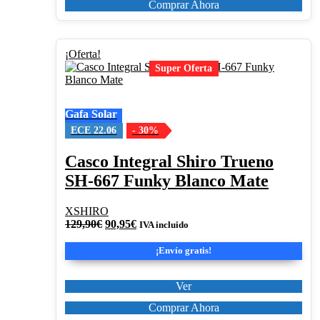
Comprar Ahora
Este
¡Oferta!
producto
Super Oferta
tiene
múltiples
variantes.
Gafa Solar
Las
opciones
ECE 22.06
- 30%
se
pueden
Casco Integral Shiro Trueno
elegir
SH-667 Funky Blanco Mate
en
la
página
XSHIRO
de
El
El
129,90
€
90,95
€
IVA incluido
producto
precio
precio
original
actual
¡Envío gratis!
era:
es:
129,90€.
90,95€.
Ver
Comprar Ahora