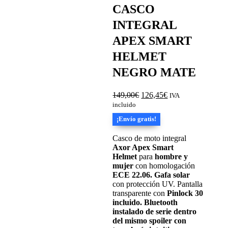
CASCO
INTEGRAL
APEX SMART
HELMET
NEGRO MATE
El
El
149,00
€
126,45
€
IVA
precio
precio
incluido
original
actual
¡Envío gratis!
era:
es:
149,00€.
126,45€.
Casco de moto integral
Axor Apex Smart
Helmet
para
hombre y
mujer
con homologación
ECE 22.06.
Gafa solar
con protección UV. Pantalla
transparente con
Pinlock 30
incluido.
Bluetooth
instalado de serie dentro
del mismo spoiler con