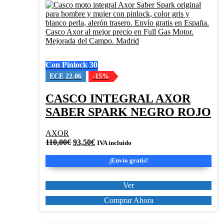
producto
tiene
múltiples
variantes.
Las
opciones
se
Con Pinlock 30
pueden
elegir
ECE 22.06
-15%
en
la
CASCO INTEGRAL AXOR
página
SABER SPARK NEGRO ROJO
de
producto
AXOR
El
El
110,00
€
93,50
€
IVA incluido
precio
precio
original
actual
¡Envío gratis!
era:
es:
110,00€.
93,50€.
Ver
Comprar Ahora