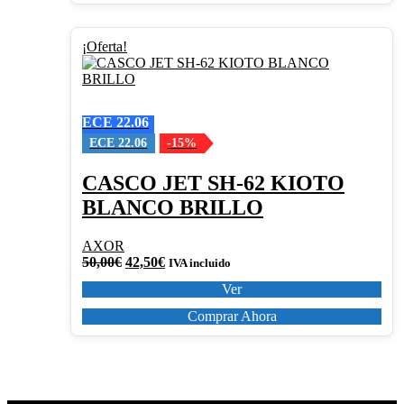
Este
¡Oferta!
producto
tiene
múltiples
variantes.
ECE 22.06
Las
opciones
ECE 22.06
-15%
se
pueden
CASCO JET SH-62 KIOTO
elegir
BLANCO BRILLO
en
la
página
AXOR
de
El
El
50,00
€
42,50
€
IVA incluido
producto
precio
precio
Ver
original
actual
era:
es:
Comprar Ahora
50,00€.
42,50€.