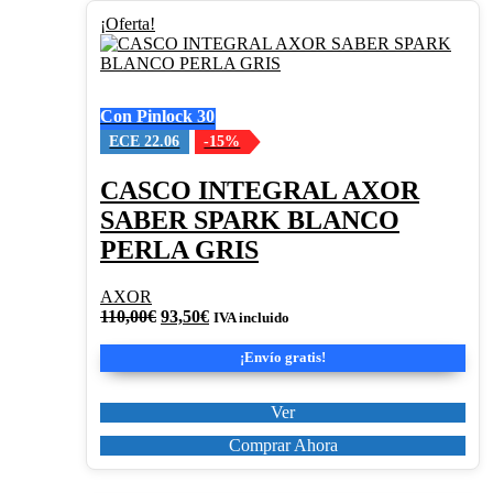
Este
¡Oferta!
producto
tiene
múltiples
variantes.
Con Pinlock 30
Las
opciones
ECE 22.06
-15%
se
pueden
CASCO INTEGRAL AXOR
elegir
SABER SPARK BLANCO
en
la
PERLA GRIS
página
de
AXOR
producto
El
El
110,00
€
93,50
€
IVA incluido
precio
precio
original
actual
¡Envío gratis!
era:
es:
110,00€.
93,50€.
Ver
Comprar Ahora