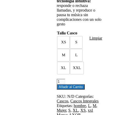
tecnología intuitiva:
responde o rechaza
llamadas, y reproduce o
pausa tu música sin
complicaciones con un solo
gesto
Talla Casco
Limpiar
XS
S
M
L
XL
XXL
CASCO
INTEGRAL
Añadir al Carrito
APEX
SMART
SKU:
N/D
Categorías:
HELMET
Cascos
,
Cascos Integrales
NEGRO
Etiquetas:
hombre
,
L
,
M
,
MATE
Mujer
,
S
,
XL
,
XS
,
xxl
cantidad
Marca:
AXOR