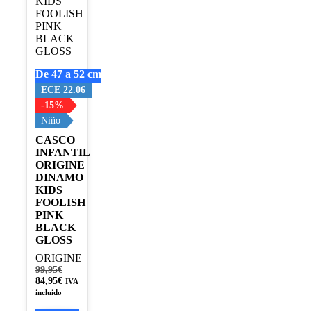
Las
opciones
se
pueden
elegir
en
De 47 a 52 cm
la
página
ECE 22.06
de
-15%
producto
Niño
CASCO
INFANTIL
ORIGINE
DINAMO
KIDS
FOOLISH
PINK
BLACK
GLOSS
ORIGINE
El
99,95
€
precio
El
84,95
€
IVA
original
precio
incluido
era:
actual