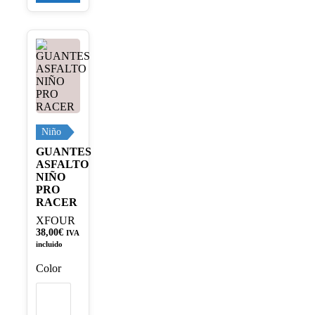
Este
producto
tiene
múltiples
variantes.
Las
opciones
se
Niño
pueden
GUANTES
elegir
ASFALTO
en
NIÑO
la
PRO
página
RACER
de
XFOUR
producto
38,00
€
IVA
incluido
Color