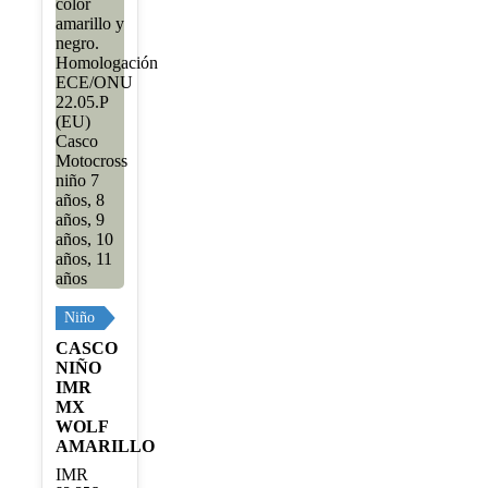
Niño
CASCO
NIÑO
IMR
MX
WOLF
AMARILLO
IMR