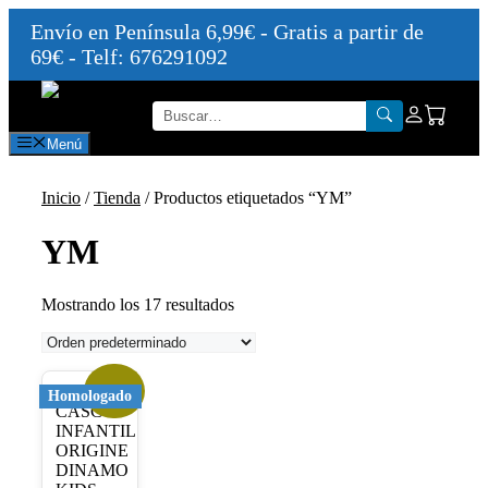
Envío en Península 6,99€ - Gratis a partir de
69€ - Telf: 676291092
Saltar
al
contenido
Menú
Inicio
/
Tienda
/ Productos etiquetados “YM”
YM
Mostrando los 17 resultados
¡Oferta!
Este
Homologado
producto
tiene
múltiples
variantes.