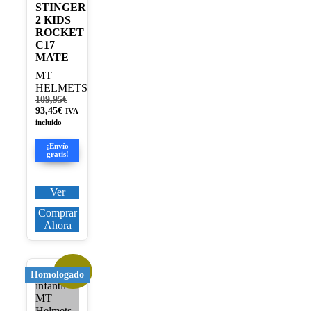
STINGER
2 KIDS
ROCKET
C17
MATE
MT
HELMETS
El
109,95
€
El
precio
93,45
€
IVA
precio
original
incluido
actual
era:
es:
109,95€.
¡Envío
93,45€.
gratis!
Ver
Comprar
Ahora
¡Oferta!
Este
Homologado
producto
tiene
múltiples