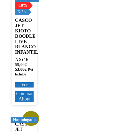
-10%
Niño
CASCO
JET
KIOTO
DOODLE
LIVE
BLANCO
INFANTIL
AXOR
El
59,00
€
precio
El
53,00
€
IVA
original
precio
incluido
era:
actual
59,00€.
es:
Ver
53,00€.
Comprar
Ahora
¡Oferta!
Este
Homologado
producto
tiene