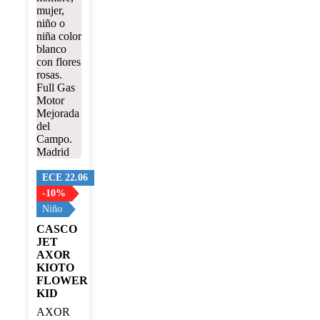
variantes.
Las
opciones
se
pueden
elegir
en
la
página
de
producto
ECE 22.06
-10%
Niño
CASCO
JET
AXOR
KIOTO
FLOWER
KID
AXOR