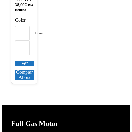
producto
38,00
€
IVA
incluido
Color
1 más
Ver
Comprar
Ahora
Full Gas Motor