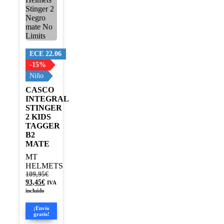
variantes.
Las
opciones
se
pueden
elegir
ECE 22.06
en
-15%
la
Niño
página
de
CASCO
producto
INTEGRAL
STINGER
2 KIDS
TAGGER
B2
MATE
MT
HELMETS
El
109,95
€
El
precio
93,45
€
IVA
precio
original
incluido
actual
era:
es:
109,95€.
¡Envío
93,45€.
gratis!