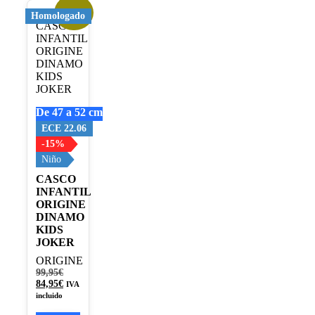
¡Oferta!
Este
Homologado
producto
tiene
múltiples
variantes.
Las
opciones
se
De 47 a 52 cm
pueden
elegir
ECE 22.06
en
-15%
la
Niño
página
de
CASCO
producto
INFANTIL
ORIGINE
DINAMO
KIDS
JOKER
ORIGINE
El
99,95
€
precio
El
84,95
€
IVA
original
precio
incluido
era:
actual