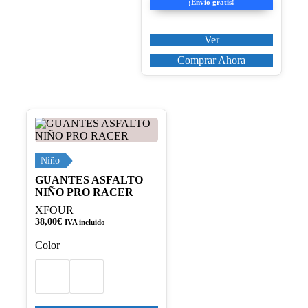
¡Envío gratis!
Ver
Comprar Ahora
Este
producto
tiene
múltiples
Niño
variantes.
GUANTES ASFALTO
Las
NIÑO PRO RACER
opciones
se
XFOUR
pueden
38,00
€
IVA incluido
elegir
Color
en
la
página
de
producto