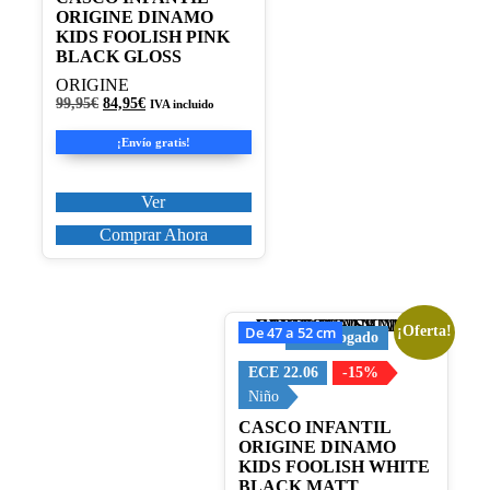
Las
ORIGINE DINAMO
opciones
KIDS FOOLISH PINK
se
BLACK GLOSS
pueden
elegir
ORIGINE
en
El
El
99,95
€
84,95
€
IVA incluido
la
precio
precio
original
actual
página
¡Envío gratis!
era:
es:
de
99,95€.
84,95€.
producto
Ver
Comprar Ahora
De 47 a 52 cm
¡Oferta!
Este
Homologado
producto
tiene
ECE 22.06
-15%
múltiples
Niño
variantes.
CASCO INFANTIL
Las
ORIGINE DINAMO
opciones
KIDS FOOLISH WHITE
se
BLACK MATT