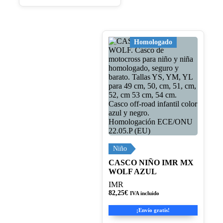
Este
Homologado
producto
tiene
múltiples
variantes.
Las
opciones
se
pueden
elegir
en
la
página
Niño
de
CASCO NIÑO IMR MX
producto
WOLF AZUL
IMR
82,25
€
IVA incluido
¡Envío gratis!