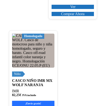
Ver
Comprar Ahora
Este
Homologado
producto
tiene
múltiples
variantes.
Las
opciones
se
pueden
elegir
Niño
en
CASCO NIÑO IMR MX
la
WOLF NARANJA
página
de
IMR
producto
82,25
€
IVA incluido
¡Envío gratis!