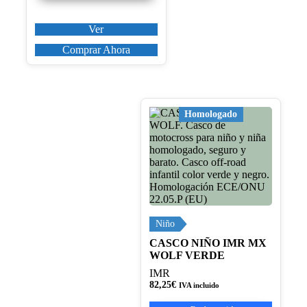
Ver
Comprar Ahora
Este
Homologado
producto
tiene
múltiples
variantes.
Las
opciones
se
pueden
elegir
Niño
en
CASCO NIÑO IMR MX
la
WOLF VERDE
página
de
IMR
producto
82,25
€
IVA incluido