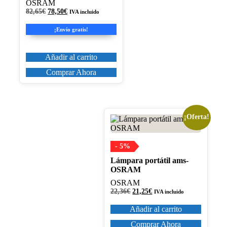
OSRAM
El
El
82,65
€
78,50
€
IVA incluido
precio
precio
original
actual
¡Envío gratis!
era:
es:
82,65€.
78,50€.
Añadir al carrito
Comprar Ahora
¡Oferta!
- 5%
Lámpara portátil ams-
OSRAM
OSRAM
El
El
22,36
€
21,25
€
IVA incluido
precio
precio
original
actual
Añadir al carrito
era:
es:
22,36€.
21,25€.
Comprar Ahora