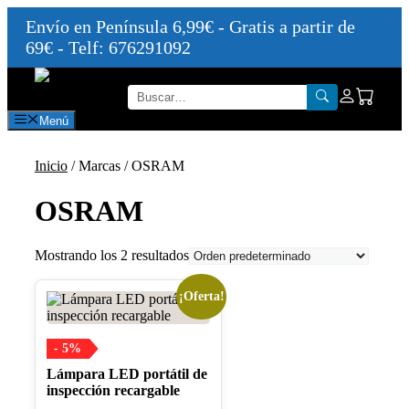
Envío en Península 6,99€ - Gratis a partir de
69€ - Telf: 676291092
Saltar
al
contenido
Menú
Inicio
/ Marcas / OSRAM
OSRAM
Mostrando los 2 resultados
¡Oferta!
- 5%
Lámpara LED portátil de
inspección recargable