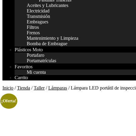
Aceites y Lubricantes
Electricidad
Transmisión
Embragues
Filtros
Frenos
Mantenimiento y Limpieza
Bomba de Embrague
Plásticos Moto
Portafaro
Portamatrículas
Favoritos
Mi cuenta
Carrito
Inicio
/
Tienda
/
Taller
/
Lámparas
/ Lámpara LED portátil de inspecci
¡Oferta!