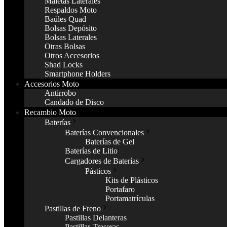
Maletas Laterales
Respaldos Moto
Baúles Quad
Bolsas Depósito
Bolsas Laterales
Otras Bolsas
Otros Accesorios
Shad Locks
Smartphone Holders
Accesorios Moto
Antirrobo
Candado de Disco
Recambio Moto
Baterías
Baterías Convencionales
Baterías de Gel
Baterías de Litio
Cargadores de Baterías
Pásticos
Kits de Plásticos
Portafaro
Portamatrículas
Pastillas de Freno
Pastillas Delanteras
Pastillas Traseras