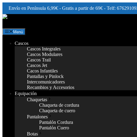
Envío en Península 6,99€ - Gratis a partir de 69€ - Telf: 67629109
Saltar
al
contenido
Menú
Cascos
Cascos Integrales
Cascos Modulares
Cascos Trail
Cascos Jet
Cacos Infantiles
Pantallas y Pinlock
Intercomunicadores
Recambios y Accesorios
Equipación
Chaquetas
Chaqueta de cordura
Chaqueta de cuero
Pantalones
Pantalón Cordura
Pantalón Cuero
Botas