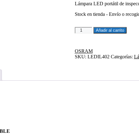
Lámpara LED portátil de inspe
82,65€.
78,50€.
Stock en tienda - Envío o recogi
Lámpara
Añadir al carrito
LED
portátil
de
OSRAM
inspección
SKU:
LEDIL402
Categorías:
Lá
recargable
cantidad
ABLE