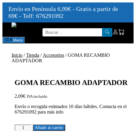
Envío en Península 6,99€ - Gratis a partir de
69€ - Telf: 676291092
Saltar
al
contenido
Menú
Inicio
/
Tienda
/
Accesorios
/ GOMA RECAMBIO
ADAPTADOR
GOMA RECAMBIO ADAPTADOR
2,09
€
IVA incluido
Envío o recogida estimados 10 días hábiles. Contacta en el
676291092 para más info
GOMA
Añadir al carrito
RECAMBIO