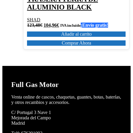
ALUMINIO BLACK
SHAD
El
El
123,48
€
104,96
€
¡Envío gratis!
IVA incluido
precio
precio
Añadir al carrito
original
actual
era:
es:
Comprar Ahora
123,48€.
104,96€.
Full Gas Motor
Venta online de cascos, chaquetas, guantes, botas, baterías,
y otros recambios y accesorios.
C/ Portugal 3 Nave 1
Mejorada del Campo
Madrid