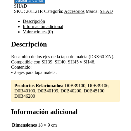
Añadir al carrito
EJES
SHAD
D3X60
SKU:
201121R
Categoría:
Accesorios
Marca:
SHAD
ZN
cantidad
Descripción
Información adicional
Valoraciones (0)
Descripción
Recambio de los ejes de la tapa de maleta (D3X60 ZN).
Compatible con SH39, SH40, SH45 y SH46.
Contenido:
• 2 ejes para tapa maleta.
Productos Relacionados:
D0B39100, D0B39106,
D0B40100, D0B40199, D0B40200, D0B45100,
D0B46200
Información adicional
Dimensiones
18 × 9 cm