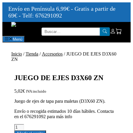
Envío en Península 6,99€ - Gratis a partir de
69€ - Telf: 676291092
Saltar
al
contenido
Menú
Inicio
/
Tienda
/
Accesorios
/ JUEGO DE EJES D3X60
ZN
JUEGO DE EJES D3X60 ZN
5,02
€
IVA incluido
Juego de ejes de tapa para maletas (D3X60 ZN).
Envío o recogida estimados 10 días hábiles. Contacta
en el 676291092 para más info
JUEGO
DE