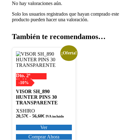
No hay valoraciones aún.
Solo los usuarios registrados que hayan comprado este
producto pueden hacer una valoración.
También te recomendamos…
¡Oferta!
Este
producto
tiene
múltiples
Dto. 2ª
variantes.
Unidad
Las
-10%
opciones
VISOR SH_890
se
HUNTER PINS 30
pueden
TRANSPARENTE
elegir
en
XSHIRO
la
Rango
20,57
€
-
56,60
€
IVA incluido
página
de
precios:
de
Ver
desde
producto
20,57€
Comprar Ahora