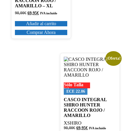
RACCOON ROJO /
AMARILLO – XL
El
El
90,00
€
69,95
€
IVA incluido
precio
precio
original
actual
Añadir al carrito
era:
es:
90,00€.
69,95€.
Comprar Ahora
¡Oferta!
Este
producto
tiene
múltiples
variantes.
Sólo Talla
Las
XL
opciones
ECE 22.06
se
CASCO INTEGRAL
pueden
SHIRO HUNTER
elegir
RACCOON ROJO /
en
AMARILLO
la
página
XSHIRO
de
El
El
90,00
€
69,95
€
IVA incluido