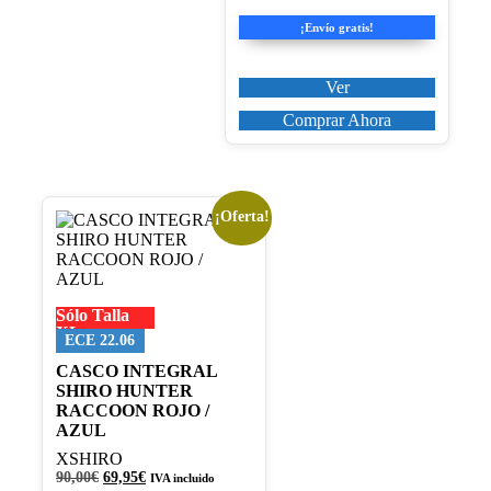
producto
precio
precio
original
actual
¡Envío gratis!
era:
es:
90,00€.
69,95€.
Ver
Comprar Ahora
¡Oferta!
Este
producto
tiene
múltiples
variantes.
Sólo Talla
Las
XL
opciones
ECE 22.06
se
CASCO INTEGRAL
pueden
SHIRO HUNTER
elegir
RACCOON ROJO /
en
AZUL
la
página
XSHIRO
de
El
El
90,00
€
69,95
€
IVA incluido