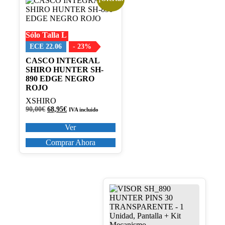
producto
tiene
múltiples
Sólo Talla L
variantes.
Las
ECE 22.06
- 23%
opciones
CASCO INTEGRAL
se
SHIRO HUNTER SH-
pueden
890 EDGE NEGRO
elegir
ROJO
en
la
XSHIRO
página
El
El
90,00
€
68,95
€
IVA incluido
de
precio
precio
original
actual
producto
Ver
era:
es:
90,00€.
68,95€.
Comprar Ahora