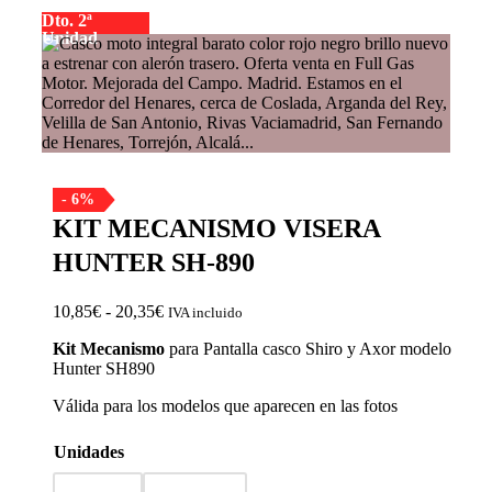
Dto. 2ª
Unidad
- 6%
KIT MECANISMO VISERA
HUNTER SH-890
Rango
10,85
€
-
20,35
€
IVA incluido
de
Kit Mecanismo
para Pantalla casco Shiro y Axor modelo
precios:
Hunter SH890
a
desde
10,85€
Válida para los modelos que aparecen en las fotos
hasta
20,35€
Unidades