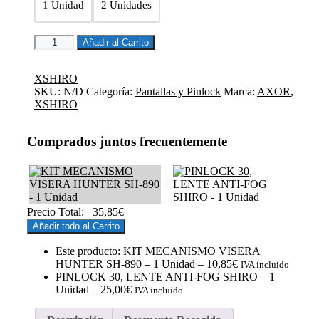
1 Unidad
2 Unidades
KIT
Añadir al Carrito
MECANISMO
VISERA
HUNTER
XSHIRO
SH-
SKU:
N/D
Categoría:
Pantallas y Pinlock
Marca:
AXOR
,
890
XSHIRO
cantidad
Comprados juntos frecuentemente
+
Precio Total:
35,85
€
Añadir todo al Carrito
Este producto: KIT MECANISMO VISERA
HUNTER SH-890
– 1 Unidad
–
10,85
€
IVA incluido
PINLOCK 30, LENTE ANTI-FOG SHIRO
– 1
Unidad
–
25,00
€
IVA incluido