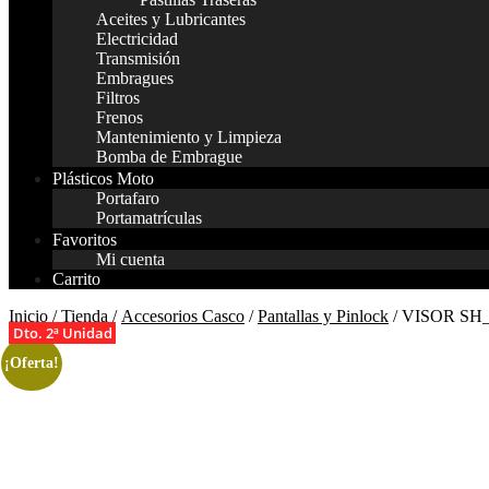
Aceites y Lubricantes
Electricidad
Transmisión
Embragues
Filtros
Frenos
Mantenimiento y Limpieza
Bomba de Embrague
Plásticos Moto
Portafaro
Portamatrículas
Favoritos
Mi cuenta
Carrito
Inicio
/
Tienda
/
Accesorios Casco
/
Pantallas y Pinlock
/ VISOR SH
Dto. 2ª Unidad
Dto. 2ª Unidad
Dto. 2ª Unidad
¡Oferta!