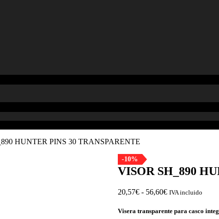
_890 HUNTER PINS 30 TRANSPARENTE
-10%
VISOR SH_890 H
Rango
20,57
€
-
56,60
€
IVA incluido
de
precios:
Visera transparente para casco inte
desde