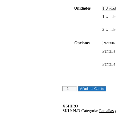
20,57€
Unidades
hasta
56,60€
1 Unida
2 Unida
Opciones
Pantall
Pantalla
VISOR
Añadir al Carrito
SH_890
HUNTER
PINS
XSHIRO
30
SKU:
N/D
Categoría:
Pantallas 
TRANSPARENTE
cantidad