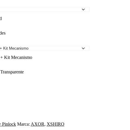
d
des
a + Kit Mecanismo
 Transparente
y Pinlock
Marca:
AXOR
,
XSHIRO