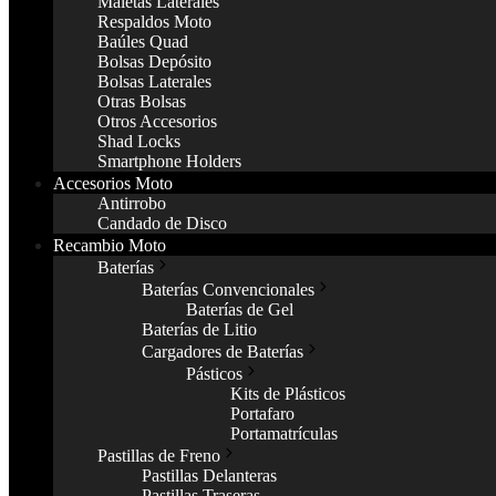
Maletas Laterales
Respaldos Moto
Baúles Quad
Bolsas Depósito
Bolsas Laterales
Otras Bolsas
Otros Accesorios
Shad Locks
Smartphone Holders
Accesorios Moto
Antirrobo
Candado de Disco
Recambio Moto
Baterías
Baterías Convencionales
Baterías de Gel
Baterías de Litio
Cargadores de Baterías
Pásticos
Kits de Plásticos
Portafaro
Portamatrículas
Pastillas de Freno
Pastillas Delanteras
Pastillas Traseras