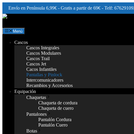
Envío en Península 6,99€ - Gratis a partir de 69€ - Telf: 67629109
Saltar
al
contenido
Menú
Cascos
Cascos Integrales
Cascos Modulares
Cascos Trail
Cascos Jet
Cacos Infantiles
Pantallas y Pinlock
Intercomunicadores
Recambios y Accesorios
Equipación
Chaquetas
Chaqueta de cordura
Chaqueta de cuero
Pantalones
Pantalón Cordura
Pantalón Cuero
Botas