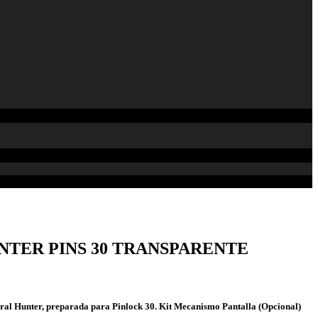
UNTER PINS 30 TRANSPARENTE
gral Hunter, preparada para Pinlock 30. Kit Mecanismo Pantalla (Opcional)