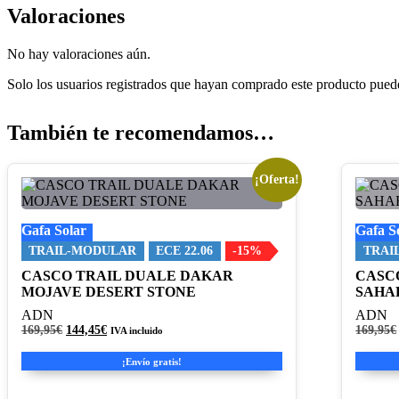
Valoraciones
No hay valoraciones aún.
Solo los usuarios registrados que hayan comprado este producto pued
También te recomendamos…
¡Oferta!
Este
Este
producto
product
tiene
tiene
Gafa Solar
Gafa S
múltiples
múltipl
variantes.
variante
TRAIL-MODULAR
ECE 22.06
-15%
TRAI
Las
Las
CASCO TRAIL DUALE DAKAR
CASC
opciones
opcione
MOJAVE DESERT STONE
SAHA
se
se
pueden
pueden
ADN
ADN
elegir
elegir
El
El
169,95
€
144,45
€
169,95
€
IVA incluido
en
precio
precio
en
original
actual
la
la
¡Envío gratis!
era:
es:
página
página
169,95€.
144,45€.
de
de