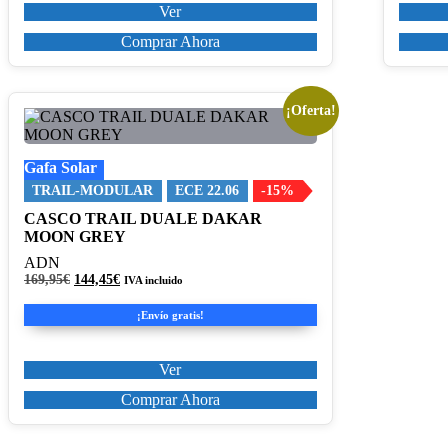
producto
product
Ver
Comprar Ahora
¡Oferta!
Este
producto
tiene
Gafa Solar
múltiples
variantes.
TRAIL-MODULAR
ECE 22.06
-15%
Las
CASCO TRAIL DUALE DAKAR
opciones
MOON GREY
se
pueden
ADN
elegir
El
El
169,95
€
144,45
€
IVA incluido
en
precio
precio
original
actual
la
¡Envío gratis!
era:
es:
página
169,95€.
144,45€.
de
producto
Ver
Comprar Ahora