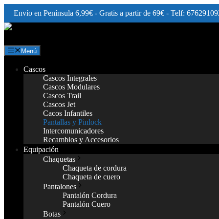
Envío en Península 6,99€ - Gratis a partir de 69€ - Telf: 67629109
Saltar
al
contenido
Menú
Cascos
Cascos Integrales
Cascos Modulares
Cascos Trail
Cascos Jet
Cacos Infantiles
Pantallas y Pinlock
Intercomunicadores
Recambios y Accesorios
Equipación
Chaquetas
Chaqueta de cordura
Chaqueta de cuero
Pantalones
Pantalón Cordura
Pantalón Cuero
Botas