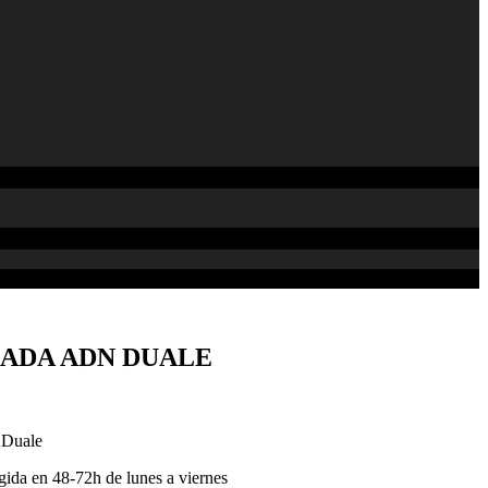
ADA ADN DUALE
 Duale
gida en 48-72h de lunes a viernes