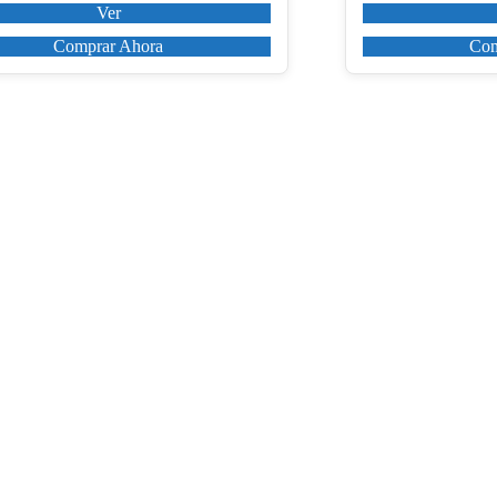
o
producto
Ver
Comprar Ahora
Com