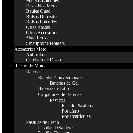
Maletas Laterales
Respaldos Moto
Baúles Quad
Bolsas Depósito
Bolsas Laterales
Otras Bolsas
Otros Accesorios
Shad Locks
Smartphone Holders
Accesorios Moto
Antirrobo
Candado de Disco
Recambio Moto
Baterías
Baterías Convencionales
Baterías de Gel
Baterías de Litio
Cargadores de Baterías
Pásticos
Kits de Plásticos
Portafaro
Portamatrículas
Pastillas de Freno
Pastillas Delanteras
Pastillas Traseras