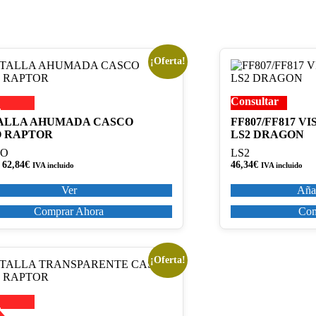
¡Oferta!
o
Consultar
es
d
s.
ALLA AHUMADA CASCO
FF807/FF817 V
O RAPTOR
LS2 DRAGON
s
RO
LS2
Rango
62,84
€
46,34
€
IVA incluido
IVA incluido
de
precios:
Ver
Añad
desde
32,67€
Comprar Ahora
Com
hasta
62,84€
o
¡Oferta!
o
es
d
s.