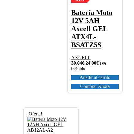
Batería Moto
12V 5AH
Axcell GEL
ATX4L-
BSATZ5S
AXCELL
El
El
30,04
€
24,00
€
IVA
precio
precio
incluido
original
actual
Añadir al carrito
era:
es:
30,04€.
24,00€.
Comprar Ahora
¡Oferta!