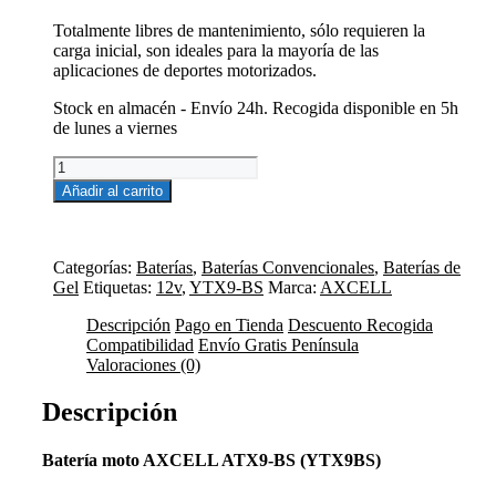
era:
es:
49,61€.
39,69€.
Totalmente libres de mantenimiento, sólo requieren la
carga inicial, son ideales para la mayoría de las
aplicaciones de deportes motorizados.
Stock en almacén - Envío 24h. Recogida disponible en 5h
de lunes a viernes
Batería
Moto
Añadir al carrito
12V
8AH
Axcell
GEL
Categorías:
Baterías
,
Baterías Convencionales
,
Baterías de
ATX9-
Gel
Etiquetas:
12v
,
YTX9-BS
Marca:
AXCELL
BS
AGM
Descripción
Pago en Tienda
Descuento Recogida
YTX9BS
Compatibilidad
Envío Gratis Península
cantidad
Valoraciones (0)
Descripción
Batería moto AXCELL ATX9-BS (YTX9BS)