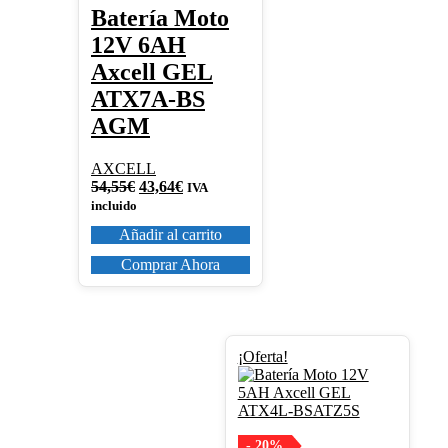
Batería Moto
12V 6AH
Axcell GEL
ATX7A-BS
AGM
AXCELL
El
El
54,55
€
43,64
€
IVA
precio
precio
incluido
original
actual
Añadir al carrito
era:
es:
54,55€.
43,64€.
Comprar Ahora
¡Oferta!
- 20%