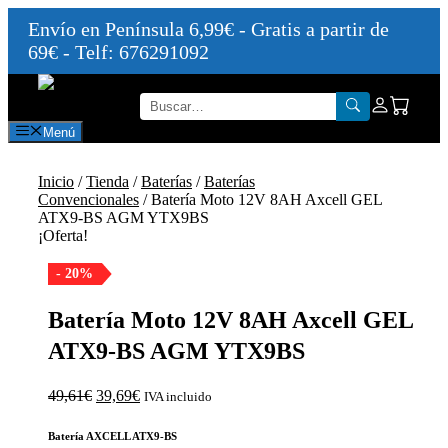
Envío en Península 6,99€ - Gratis a partir de
69€ - Telf: 676291092
Saltar
al
contenido
Menú
Inicio
/
Tienda
/
Baterías
/
Baterías
Convencionales
/ Batería Moto 12V 8AH Axcell GEL
ATX9-BS AGM YTX9BS
¡Oferta!
- 20%
Batería Moto 12V 8AH Axcell GEL
ATX9-BS AGM YTX9BS
El
El
49,61
€
39,69
€
IVA incluido
precio
precio
original
actual
Batería AXCELL ATX9-BS