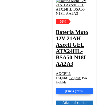
- 20%
Batería Moto
12V 21AH
Axcell GEL
ATX24HL-
BSA50-N18L-
AA2A3
AXCELL
El
El
161,66
€
129,35
€
IVA
precio
precio
incluido
original
actual
era:
es:
¡Envío gratis!
161,66€.
129,35€.
Añadir al carrito