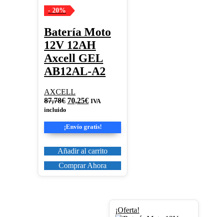
- 20%
Batería Moto
12V 12AH
Axcell GEL
AB12AL-A2
AXCELL
El
El
87,78
€
70,25
€
IVA
precio
precio
incluido
original
actual
era:
es:
¡Envío gratis!
87,78€.
70,25€.
Añadir al carrito
Comprar Ahora
¡Oferta!