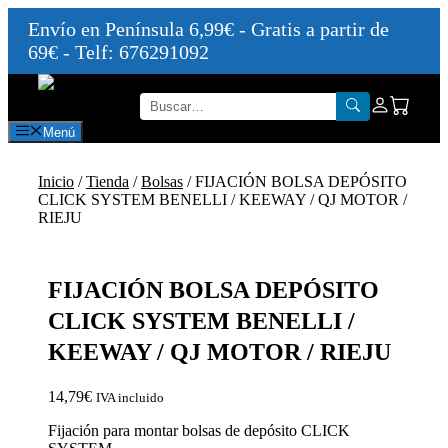
Envío en Península 6,99€ - Gratis a partir de
69€ - Telf: 676291092
Saltar
al
contenido
Menú
Inicio
/
Tienda
/
Bolsas
/ FIJACIÓN BOLSA DEPÓSITO
CLICK SYSTEM BENELLI / KEEWAY / QJ MOTOR /
RIEJU
FIJACIÓN BOLSA DEPÓSITO
CLICK SYSTEM BENELLI /
KEEWAY / QJ MOTOR / RIEJU
14,79
€
IVA incluido
Fijación para montar bolsas de depósito CLICK