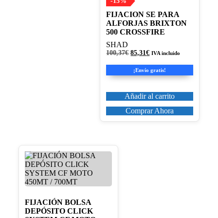
-15%
FIJACION SE PARA
ALFORJAS BRIXTON
500 CROSSFIRE
SHAD
El
El
100,37
€
85,31
€
IVA incluido
precio
precio
original
actual
¡Envío gratis!
era:
es:
100,37€.
85,31€.
Añadir al carrito
Comprar Ahora
FIJACIÓN BOLSA
DEPÓSITO CLICK