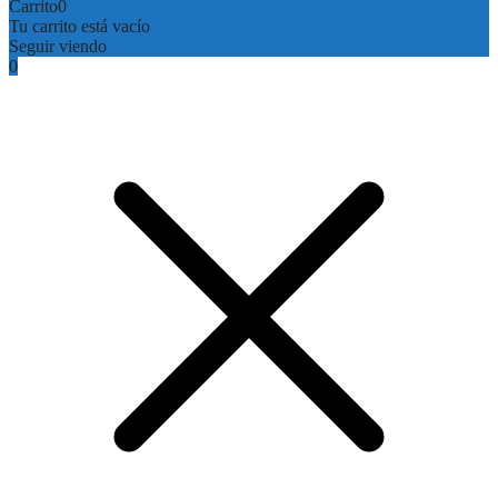
Carrito
0
Tu carrito está vacío
Seguir viendo
0