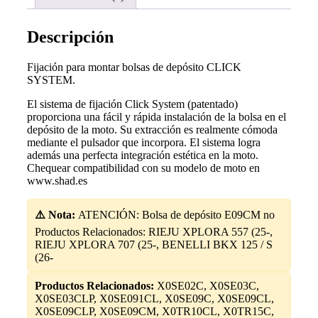
/
RIEJU
cantidad
Descripción
Fijación para montar bolsas de depósito CLICK
SYSTEM.
El sistema de fijación Click System (patentado)
proporciona una fácil y rápida instalación de la bolsa en el
depósito de la moto. Su extracción es realmente cómoda
mediante el pulsador que incorpora. El sistema logra
además una perfecta integración estética en la moto.
Chequear compatibilidad con su modelo de moto en
www.shad.es
⚠️ Nota:
ATENCIÓN: Bolsa de depósito E09CM no
Productos Relacionados: RIEJU XPLORA 557 (25-,
RIEJU XPLORA 707 (25-, BENELLI BKX 125 / S
(26-
Productos Relacionados:
X0SE02C, X0SE03C,
X0SE03CLP, X0SE091CL, X0SE09C, X0SE09CL,
X0SE09CLP, X0SE09CM, X0TR10CL, X0TR15C,