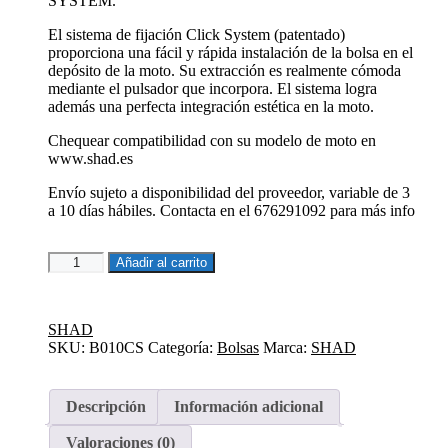
SYSTEM.
El sistema de fijación Click System (patentado)
proporciona una fácil y rápida instalación de la bolsa en el
depósito de la moto. Su extracción es realmente cómoda
mediante el pulsador que incorpora. El sistema logra
además una perfecta integración estética en la moto.
Chequear compatibilidad con su modelo de moto en
www.shad.es
Envío sujeto a disponibilidad del proveedor, variable de 3
a 10 días hábiles. Contacta en el 676291092 para más info
FIJACIÓN
Añadir al carrito
BOLSA
DEPÓSITO
CLICK
SHAD
SYSTEM
SKU:
B010CS
Categoría:
Bolsas
Marca:
SHAD
BENELLI
/
KEEWAY
/
Descripción
Información adicional
QJ
MOTOR
Valoraciones (0)