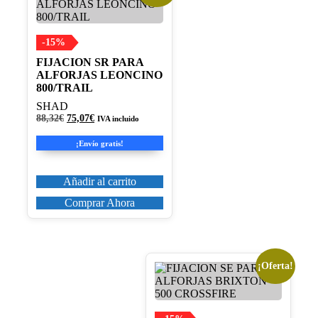
-15%
FIJACION SR PARA
ALFORJAS LEONCINO
800/TRAIL
SHAD
El
El
88,32
€
75,07
€
IVA incluido
precio
precio
original
actual
¡Envío gratis!
era:
es:
88,32€.
75,07€.
Añadir al carrito
Comprar Ahora
¡Oferta!