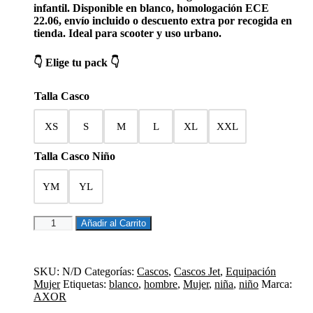
infantil. Disponible en blanco, homologación ECE
22.06, envío incluido o descuento extra por recogida en
tienda. Ideal para scooter y uso urbano.
👇 Elige tu pack 👇
Talla Casco
XS
S
M
L
XL
XXL
Talla Casco Niño
YM
YL
CASCO
Añadir al Carrito
JET
AXOR
KIOTO
DRAGON
SKU:
N/D
Categorías:
Cascos
,
Cascos Jet
,
Equipación
PACK
Mujer
Etiquetas:
blanco
,
hombre
,
Mujer
,
niña
,
niño
Marca:
FAMILY
AXOR
cantidad