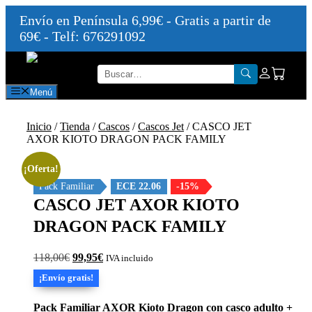
Envío en Península 6,99€ - Gratis a partir de
69€ - Telf: 676291092
Saltar
al
contenido
Menú
Inicio
/
Tienda
/
Cascos
/
Cascos Jet
/ CASCO JET
AXOR KIOTO DRAGON PACK FAMILY
¡Oferta!
Pack Familiar
ECE 22.06
-15%
CASCO JET AXOR KIOTO
DRAGON PACK FAMILY
El
El
118,00
€
99,95
€
IVA incluido
precio
precio
¡Envío gratis!
original
actual
era:
es:
118,00€.
99,95€.
Pack Familiar AXOR Kioto Dragon con casco adulto +