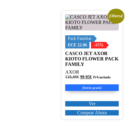
producto
¡Oferta!
Este
producto
tiene
múltiples
variantes.
Pack Familiar
Las
ECE 22.06
-15%
opciones
CASCO JET AXOR
se
KIOTO FLOWER PACK
pueden
FAMILY
elegir
en
AXOR
la
El
El
118,00
€
99,95
€
IVA incluido
página
precio
precio
de
original
actual
¡Envío gratis!
era:
es:
producto
118,00€.
99,95€.
Ver
Comprar Ahora