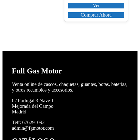
página
Ver
de
producto
Comprar Ahora
Full Gas Motor
Venta online de cascos, chaquetas, guantes, botas, baterías,
y otros recambios y accesorios.
C/ Portugal 3 Nave 1
Mejorada del Campo
Madrid
Telf: 676291092
admin@fgmotor.com