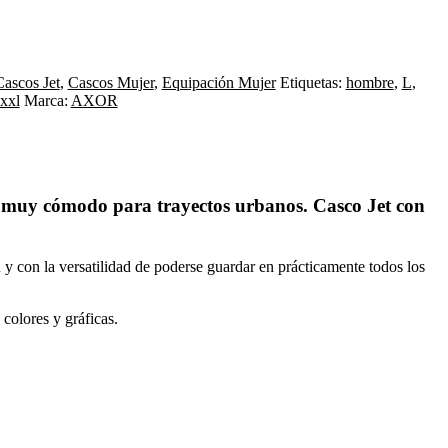
Cascos Jet
,
Cascos Mujer
,
Equipación Mujer
Etiquetas:
hombre
,
L
,
xxl
Marca:
AXOR
muy cómodo para trayectos urbanos. Casco Jet con
n la versatilidad de poderse guardar en prácticamente todos los
colores y gráficas.