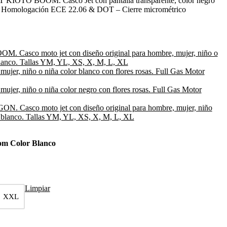
O BOOM. Casco Jet con pantalla transparente, color negro
ña. Homologación ECE 22.06 & DOT – Cierre micrométrico
oom Color Blanco
Limpiar
XXL