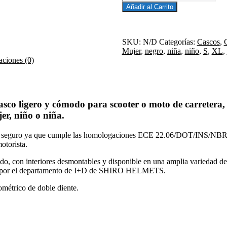
JET
Añadir al Carrito
AXOR
KIOTO
BOOM
BLANCO
SKU:
N/D
Categorías:
Cascos
,
cantidad
Mujer
,
negro
,
niña
,
niño
,
S
,
XL
,
aciones (0)
ligero y cómodo para scooter o moto de carretera, 
er, niño o niña.
eguro ya que cumple las homologaciones ECE 22.06/DOT/INS/NBR y co
otorista.
 con interiores desmontables y disponible en una amplia variedad de 
ñado por el departamento de I+D de SHIRO HELMETS.
ométrico de doble diente.