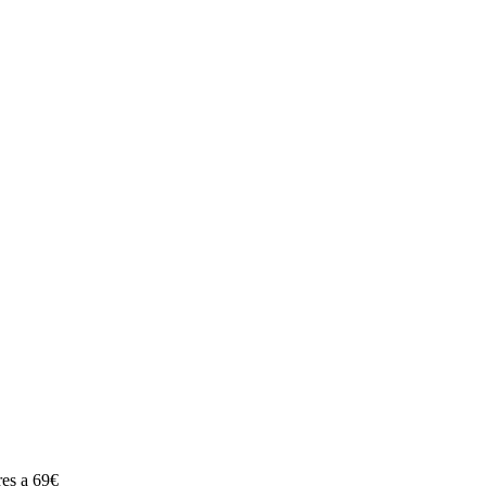
O mujer chica diseño divertido informal en Full Gas Motor Mejorad
res a 69€