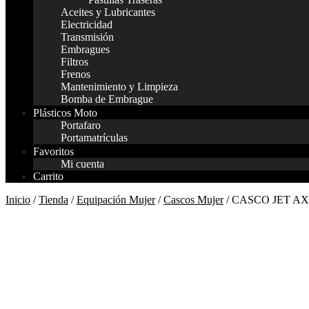
Aceites y Lubricantes
Electricidad
Transmisión
Embragues
Filtros
Frenos
Mantenimiento y Limpieza
Bomba de Embrague
Plásticos Moto
Portafaro
Portamatrículas
Favoritos
Mi cuenta
Carrito
Inicio
/
Tienda
/
Equipación Mujer
/
Cascos Mujer
/ CASCO JET 