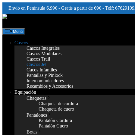
Envío en Península 6,99€ - Gratis a partir de 69€ - Telf: 67629109
Saltar
al
contenido
Menú
Cascos
Cascos Integrales
Cascos Modulares
Cascos Trail
Cascos Jet
Cacos Infantiles
Pantallas y Pinlock
Intercomunicadores
Recambios y Accesorios
Equipación
Chaquetas
Chaqueta de cordura
Chaqueta de cuero
Pantalones
Pantalón Cordura
Pantalón Cuero
Botas