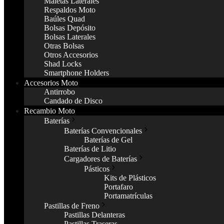
Maletas Laterales
Respaldos Moto
Baúles Quad
Bolsas Depósito
Bolsas Laterales
Otras Bolsas
Otros Accesorios
Shad Locks
Smartphone Holders
Accesorios Moto
Antirrobo
Candado de Disco
Recambio Moto
Baterías
Baterías Convencionales
Baterías de Gel
Baterías de Litio
Cargadores de Baterías
Pásticos
Kits de Plásticos
Portafaro
Portamatrículas
Pastillas de Freno
Pastillas Delanteras
Pastillas Traseras