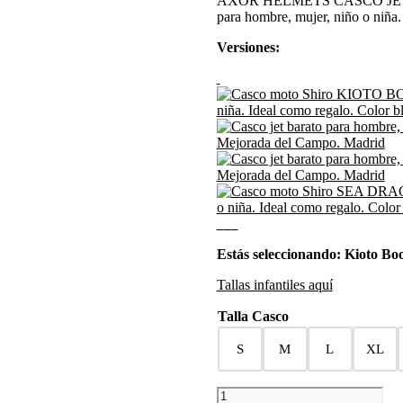
AXOR HELMETS CASCO JET KIOT
original
actual
para hombre, mujer, niño o ni
era:
es:
59,00€.
53,00€.
Versiones:
Estás seleccionando: Kioto B
Tallas infantiles aquí
Talla Casco
S
M
L
XL
CASCO